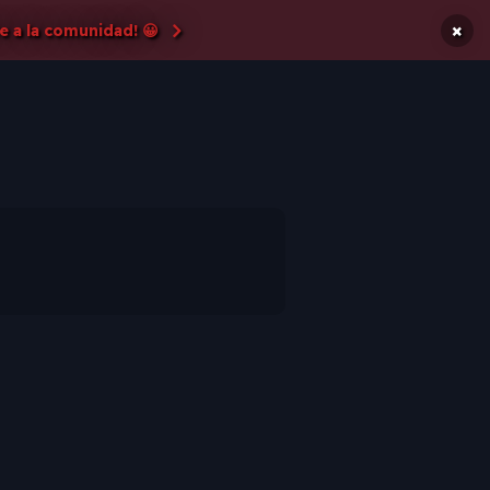
×
e a la comunidad! 😀