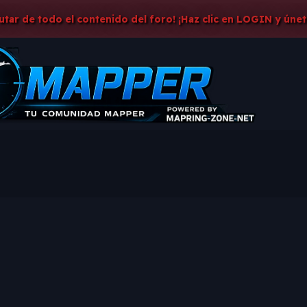
rutar de todo el contenido del foro! ¡Haz clic en LOGIN y únet