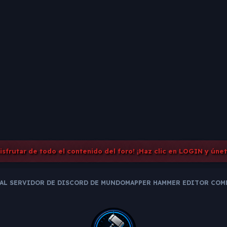
disfrutar de todo el contenido del foro! ¡Haz clic en LOGIN y úne
AL SERVIDOR DE DISCORD DE MUNDOMAPPER HAMMER EDITOR CO