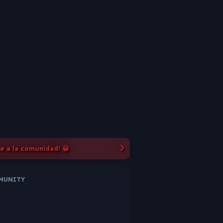
te a la comunidad! 😀
MMUNITY