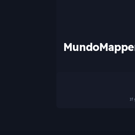
MundoMapper
If