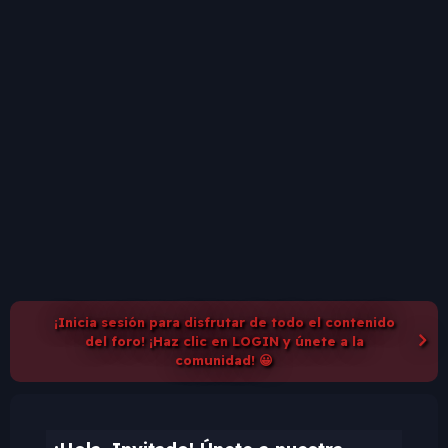
¡Inicia sesión para disfrutar de todo el contenido
del foro! ¡Haz clic en LOGIN y únete a la
comunidad! 😀