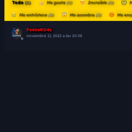
Todo
(1)
Me gusta
(0)
Increible
(0)
M
Me entristece
(0)
Me asombra
(0)
Me eno
FedeeRG4L
noviembre 11, 2022 a las 20:38