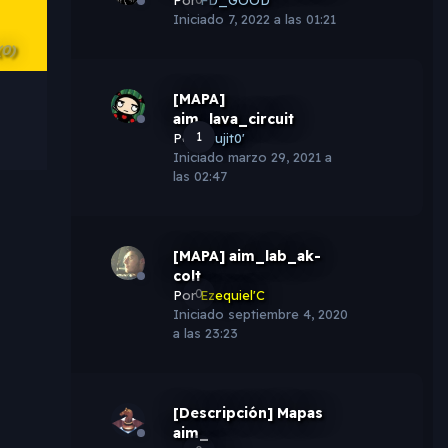
Iniciado
7, 2022 a las 01:21
(0)
[MAPA]
aim_lava_circuit
1
Por
Brujit0'
Iniciado
marzo 29, 2021 a
las 02:47
[MAPA] aim_lab_ak-
colt
0
Por
Ezequiel'C
Iniciado
septiembre 4, 2020
a las 23:23
[Descripción] Mapas
aim_