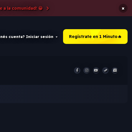
×
e a la comunidad! 😀
Regístrate en 1 Minuto🔥
nés cuenta? Iniciar sesión