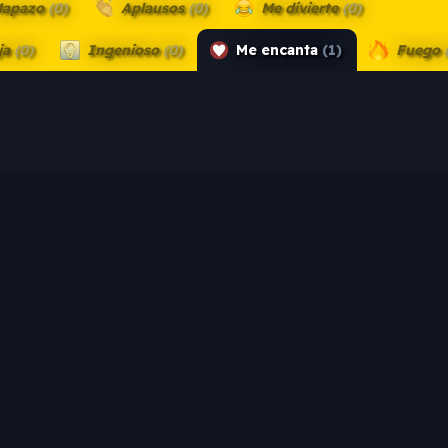
apazo
(0)
Aplausos
(0)
Me divierte
(0)
ja
(0)
Ingenioso
(0)
Me encanta
(1)
Fuego