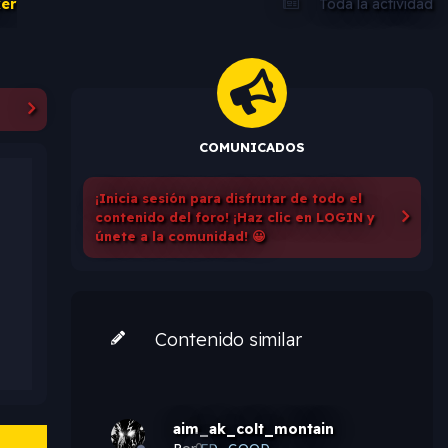
er
Toda la actividad
COMUNICADOS
¡Inicia sesión para disfrutar de todo el
contenido del foro! ¡Haz clic en LOGIN y
únete a la comunidad! 😀
Contenido similar
aim_ak_colt_montain
Por
0
FD_GOOD