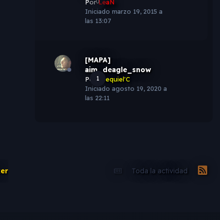
0
Por
LeaN
Iniciado
marzo 19, 2015 a
las 13:07
[MAPA]
aim_deagle_snow
1
Por
Ezequiel'C
Iniciado
agosto 19, 2020 a
las 22:11
er
Toda la actividad