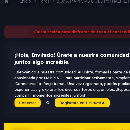
Inicio
Foros
ZONA MAPPING GOLDsrc [HALF LI
¡Inicia sesión para disfrutar de todo el conteni
¡Hola, Invitado! Únete a nuestra comunida
juntos algo increíble.
¡Bienvenido a nuestra comunidad! Al unirte, formarás parte d
apasionada por MAPPING. Para participar activamente, simplem
‘Conectarse’ o ‘Registrarse’. Una vez registrado, podrás public
experiencias y explorar los diversos foros disponibles. ¡Espe
compartir momentos increíbles juntos!
O
Conectar
Regístrate en 1 Minuto🔥