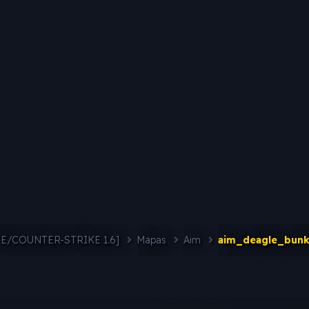
FE/COUNTER-STRIKE 1.6]
Mapas
Aim
aim_deagle_bunk