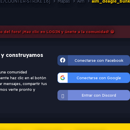
FE/COUNTER-STRIKE 1.6]
Mapas
Aim
aim_deagle_bunk
do del foro! ¡Haz clic en LOGIN y únete a la comunidad! 😀
d y construyamos
Conectarse con Facebook
e una comunidad
ente haz clic en el botón
Conectarse con Google
ar mensajes, compartir tus
ramos verte pronto y
Entrar con Discord