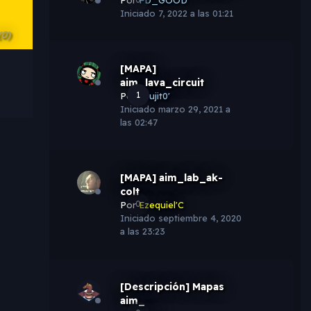
Iniciado
7, 2022 a las 01:21
(0)
[MAPA]
aim_lava_circuit
1
Por
Brujit0'
Iniciado
marzo 29, 2021 a
las 02:47
[MAPA] aim_lab_ak-
colt
0
Por
Ezequiel'C
Iniciado
septiembre 4, 2020
a las 23:23
[Descripción] Mapas
aim_