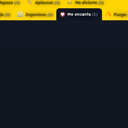
apazo
(0)
Aplausos
(0)
Me divierte
(0)
ja
(0)
Ingenioso
(0)
Me encanta
(1)
Fuego