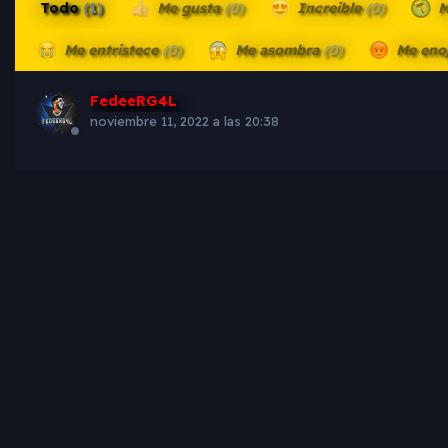
Todo
(1)
Me gusta
(0)
Increible
(0)
M
Me entristece
(0)
Me asombra
(0)
Me eno
FedeeRG4L
noviembre 11, 2022 a las 20:38