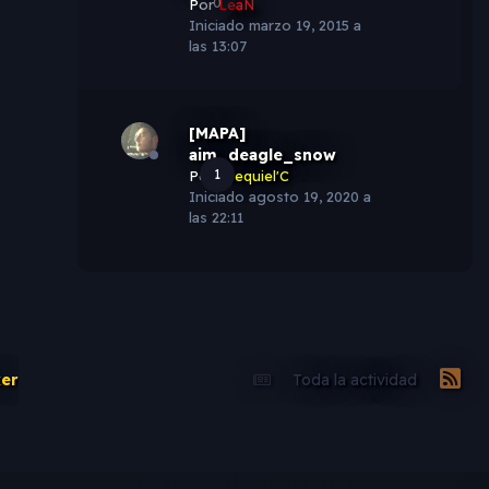
0
Por
LeaN
Iniciado
marzo 19, 2015 a
las 13:07
[MAPA]
aim_deagle_snow
1
Por
Ezequiel'C
Iniciado
agosto 19, 2020 a
las 22:11
er
Toda la actividad