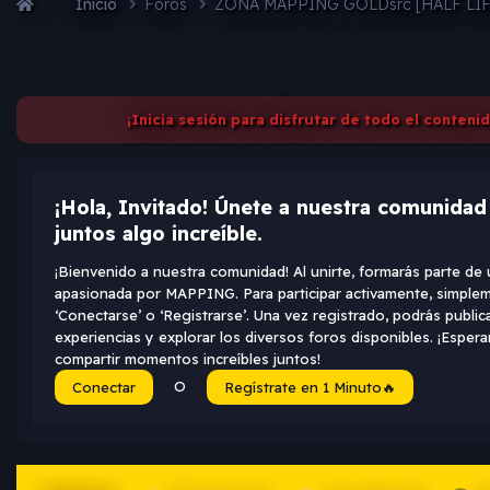
Inicio
Foros
ZONA MAPPING GOLDsrc [HALF LI
¡Inicia sesión para disfrutar de todo el conteni
¡Hola, Invitado! Únete a nuestra comunida
juntos algo increíble.
¡Bienvenido a nuestra comunidad! Al unirte, formarás parte d
apasionada por MAPPING. Para participar activamente, simplem
‘Conectarse’ o ‘Registrarse’. Una vez registrado, podrás public
experiencias y explorar los diversos foros disponibles. ¡Espe
compartir momentos increíbles juntos!
O
Conectar
Regístrate en 1 Minuto🔥