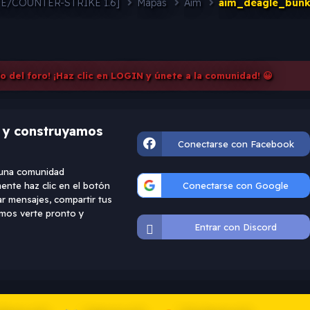
FE/COUNTER-STRIKE 1.6]
Mapas
Aim
aim_deagle_bunk
do del foro! ¡Haz clic en LOGIN y únete a la comunidad! 😀
d y construyamos
Conectarse con Facebook
e una comunidad
ente haz clic en el botón
Conectarse con Google
ar mensajes, compartir tus
ramos verte pronto y
Entrar con Discord