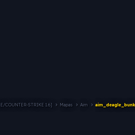
FE/COUNTER-STRIKE 1.6]
Mapas
Aim
aim_deagle_bunk