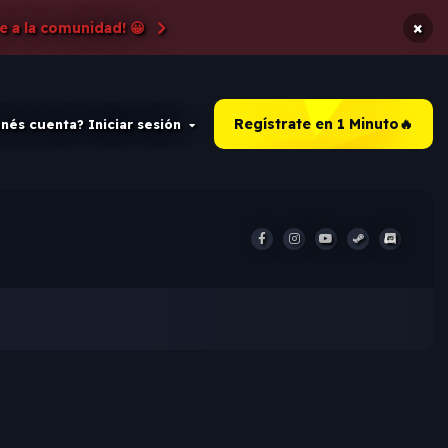
×
e a la comunidad! 😀
Regístrate en 1 Minuto🔥
nés cuenta? Iniciar sesión