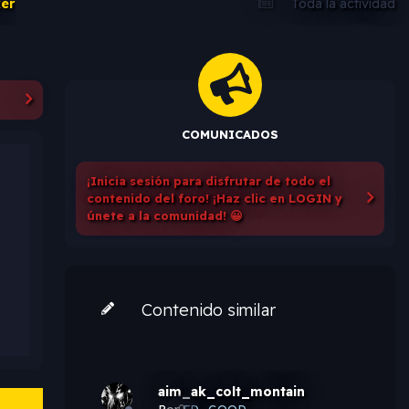
er
Toda la actividad
COMUNICADOS
¡Inicia sesión para disfrutar de todo el
contenido del foro! ¡Haz clic en LOGIN y
únete a la comunidad! 😀
Contenido similar
aim_ak_colt_montain
Por
0
FD_GOOD