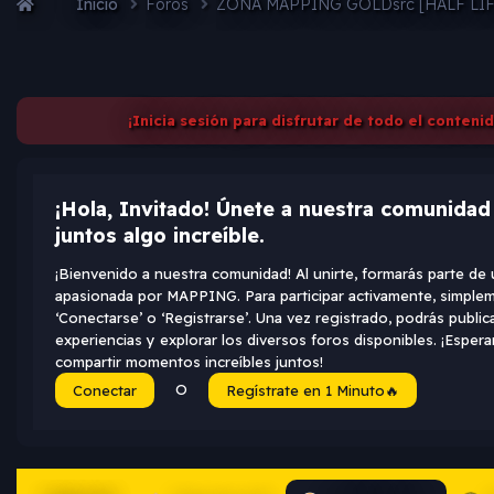
Inicio
Foros
ZONA MAPPING GOLDsrc [HALF LI
¡Inicia sesión para disfrutar de todo el conteni
¡Hola, Invitado! Únete a nuestra comunida
juntos algo increíble.
¡Bienvenido a nuestra comunidad! Al unirte, formarás parte d
apasionada por MAPPING. Para participar activamente, simplem
‘Conectarse’ o ‘Registrarse’. Una vez registrado, podrás public
experiencias y explorar los diversos foros disponibles. ¡Espe
compartir momentos increíbles juntos!
O
Conectar
Regístrate en 1 Minuto🔥