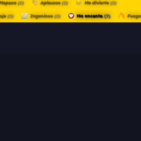
Mapazo
(0)
Aplausos
(0)
Me divierte
(0)
oja
(0)
Ingenioso
(0)
Me encanta
(7)
Fueg