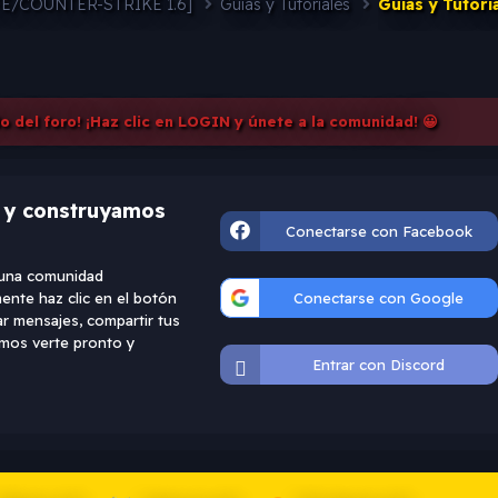
FE/COUNTER-STRIKE 1.6]
Guias y Tutoriales
Guias y Tutori
do del foro! ¡Haz clic en LOGIN y únete a la comunidad! 😀
d y construyamos
Conectarse con Facebook
e una comunidad
ente haz clic en el botón
Conectarse con Google
ar mensajes, compartir tus
ramos verte pronto y
Entrar con Discord