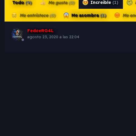
Todo
(9)
Me gusta
(0)
Increible
(1)
Me entristece
(0)
Me asombra
(1)
Me en
FedeeRG4L
agosto 23, 2020 a las 22:04