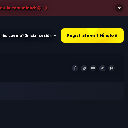
×
e a la comunidad! 😀
Regístrate en 1 Minuto🔥
nés cuenta? Iniciar sesión