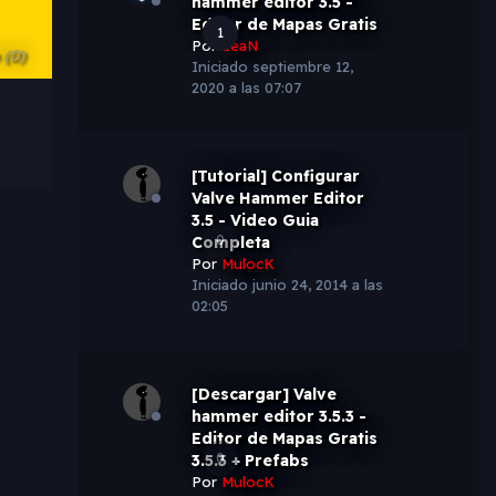
hammer editor 3.5 -
Editor de Mapas Gratis
1
Por
LeaN
o
(0)
Iniciado
septiembre 12,
2020 a las 07:07
[Tutorial] Configurar
Valve Hammer Editor
3.5 - Video Guia
0
Completa
Por
MulocK
Iniciado
junio 24, 2014 a las
02:05
[Descargar] Valve
hammer editor 3.5.3 -
Editor de Mapas Gratis
0
3.5.3 + Prefabs
Por
MulocK