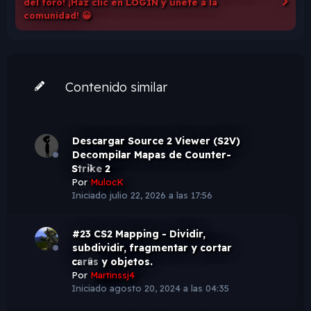
del foro! ¡Haz clic en LOGIN y únete a la
comunidad! 😀
Contenido similar
Descargar Source 2 Viewer (S2V)
Decompilar Mapas de Counter-
Strike 2
0
Por
MulocK
Iniciado
julio 22, 2026 a las 17:56
#23 CS2 Mapping - Dividir,
subdividir, fragmentar y cortar
caras y objetos.
0
Por
Martinssj4
Iniciado
agosto 20, 2024 a las 04:35