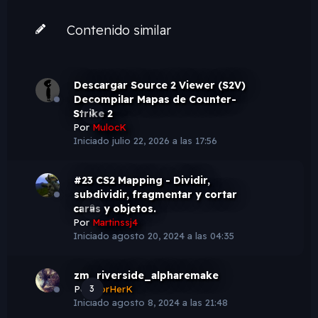
Contenido similar
Descargar Source 2 Viewer (S2V)
Decompilar Mapas de Counter-
Strike 2
0
Por
MulocK
Iniciado
julio 22, 2026 a las 17:56
#23 CS2 Mapping - Dividir,
subdividir, fragmentar y cortar
caras y objetos.
0
Por
Martinssj4
Iniciado
agosto 20, 2024 a las 04:35
zm_riverside_alpharemake
Por
3
ZorHerK
Iniciado
agosto 8, 2024 a las 21:48