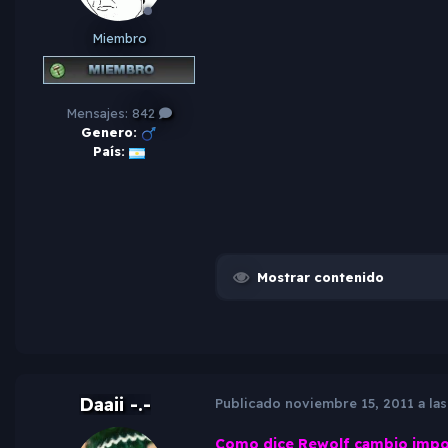
Miembro
Mensajes:
842
Genero:
País:
Mostrar contenido
Daaii -.-
Publicado
noviembre 15, 2011 a las
Como dice Rewolf cambio impo