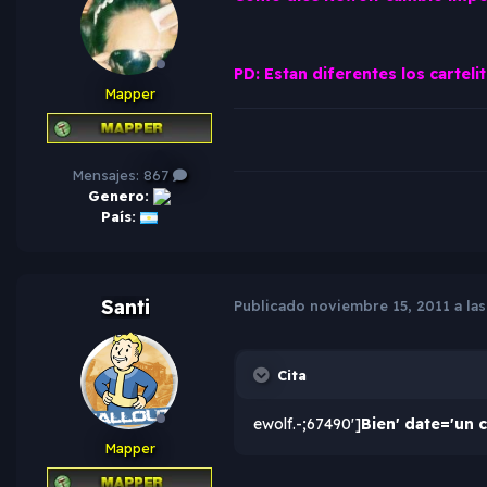
PD: Estan diferentes los cartel
Mapper
Mensajes:
867
Genero:
País:
Santi
Publicado
noviembre 15, 2011 a las
Cita
ewolf.-;67490']
Bien' date='un 
Mapper