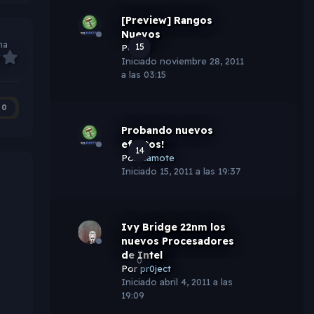
[Preview] Rangos
Nuevos
ma
15
Por
lM
Iniciado
noviembre 28, 2011
a las 03:15
0
Probando nuevos
efectos!
14
Por
Camote
Iniciado
15, 2011 a las 19:37
Ivy Bridge 22nm los
nuevos Procesadores
de Intel
0
Por
pr0ject
Iniciado
abril 4, 2011 a las
19:09