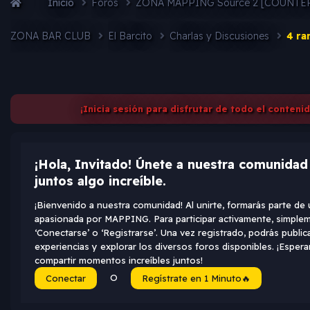
Inicio
Foros
ZONA MAPPING Source 2 [COUNTER
ZONA BAR CLUB
El Barcito
Charlas y Discusiones
4 ra
¡Inicia sesión para disfrutar de todo el conteni
¡Hola, Invitado! Únete a nuestra comunida
juntos algo increíble.
¡Bienvenido a nuestra comunidad! Al unirte, formarás parte d
apasionada por MAPPING. Para participar activamente, simplem
‘Conectarse’ o ‘Registrarse’. Una vez registrado, podrás public
experiencias y explorar los diversos foros disponibles. ¡Espe
compartir momentos increíbles juntos!
O
Conectar
Regístrate en 1 Minuto🔥