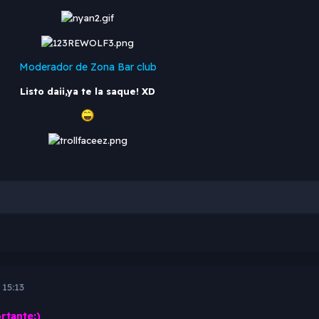
Moderador de Zona Bar club
Listo daii,ya te la saque! XD
 15:13
rtante:)