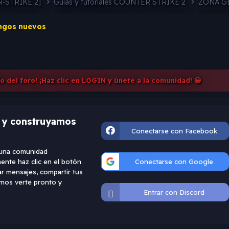
-STRIKE 2]
Guias y tutoriales COUNTER STRIKE 2
ZONA G
ngos nuevos
do del foro! ¡Haz clic en LOGIN y únete a la comunidad! 😀
d y construyamos
Conectarse con Facebook
e una comunidad
ente haz clic en el botón
Conectarse con Google
ar mensajes, compartir tus
ramos verte pronto y
Entrar con Discord