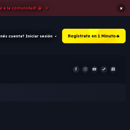
×
e a la comunidad! 😀
Regístrate en 1 Minuto🔥
nés cuenta? Iniciar sesión