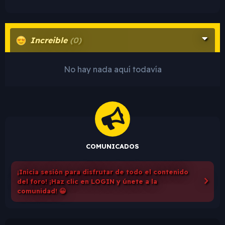
Increible
(0)
No hay nada aquí todavía
COMUNICADOS
¡Inicia sesión para disfrutar de todo el contenido
del foro! ¡Haz clic en LOGIN y únete a la
comunidad! 😀