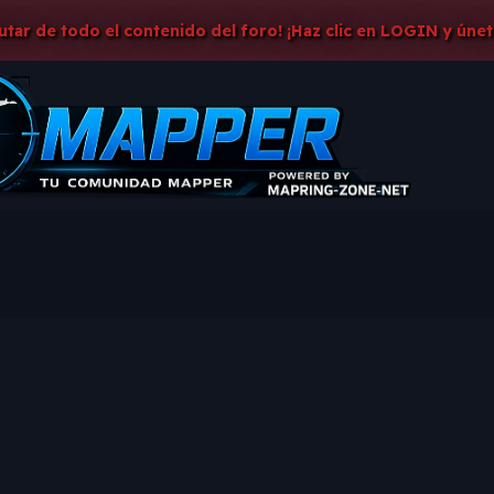
rutar de todo el contenido del foro! ¡Haz clic en LOGIN y únet