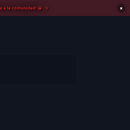
×
e a la comunidad! 😀