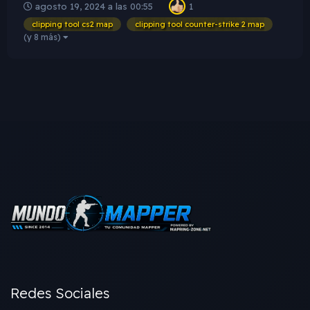
agosto 19, 2024 a las 00:55
1
Counter-Strike 2 estas cuestiones van mucho mas allá con
respecto al motor del Counter-Strike 1.6 y brinda muchas
clipping tool cs2 map
clipping tool counter-strike 2 map
mas po...
(y 8 más)
Redes Sociales