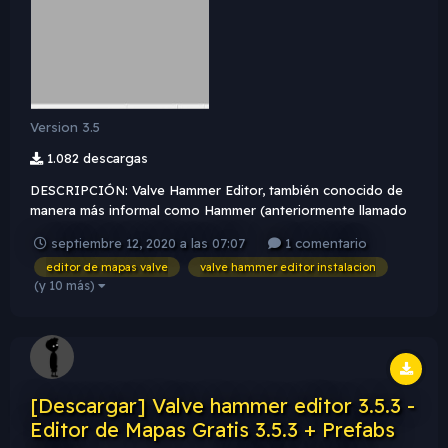
Version 3.5
1.082 descargas
DESCRIPCIÓN: Valve Hammer Editor, también conocido de
manera más informal como Hammer (anteriormente llamado
Worldcraft), es la herramienta oficial de creación de mapas
septiembre 12, 2020 a las 07:07
1 comentario
para los motores de Valve: GoldSrc, Source y Source 21. Se
editor de mapas valve
valve hammer editor instalacion
incluye en todos los juegos creados con el motor Sour...
(y 10 más)
[Descargar] Valve hammer editor 3.5.3 -
Editor de Mapas Gratis 3.5.3 + Prefabs