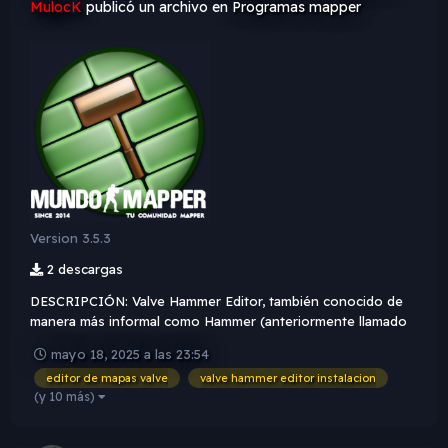
MulocK
publicó un archivo en
Programas mapper
Version 3.5.3
2 descargas
DESCRIPCIÓN: Valve Hammer Editor, también conocido de
manera más informal como Hammer (anteriormente llamado
Worldcraft), es la herramienta oficial de creación de mapas
mayo 18, 2025 a las 23:54
para los motores de Valve: GoldSrc, Source y Source 2. Se
editor de mapas valve
valve hammer editor instalacion
incluye en todos los juegos creados con el motor Sourc...
(y 10 más)