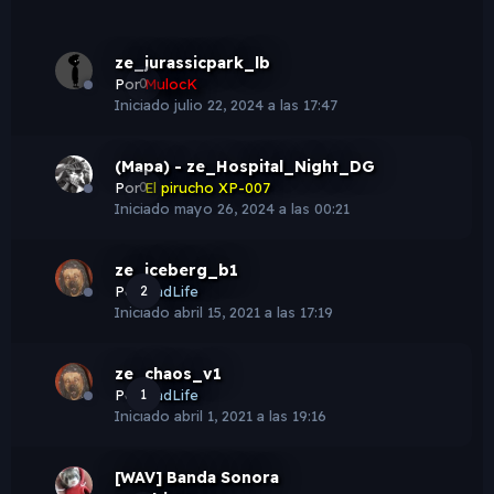
ze_jurassicpark_lb
Por
0
MulocK
Iniciado
julio 22, 2024 a las 17:47
(Mapa) - ze_Hospital_Night_DG
Por
0
El pirucho XP-007
Iniciado
mayo 26, 2024 a las 00:21
ze_iceberg_b1
Por
2
BadLife
Iniciado
abril 15, 2021 a las 17:19
ze_chaos_v1
Por
1
BadLife
Iniciado
abril 1, 2021 a las 19:16
[WAV] Banda Sonora