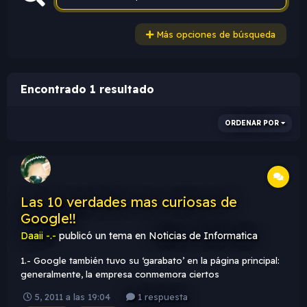
Más opciones de búsqueda
Encontrado 1 resultado
ORDENAR POR
Las 10 verdades mas curiosas de
Google!!
Daaii -.-
publicó un tema en
Noticias de Informatica
1.- Google también tuvo su ‘garabato’ en la página principal:
generalmente, la empresa conmemora ciertos
acontecimientos alrededor del logo en su sitio web. Pero en
5, 2011 a las 19:04
1 respuesta
1998, mientras Brin y Page se divertían, olvidaron que habían