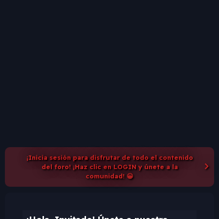
¡Inicia sesión para disfrutar de todo el contenido
del foro! ¡Haz clic en LOGIN y únete a la
comunidad! 😀