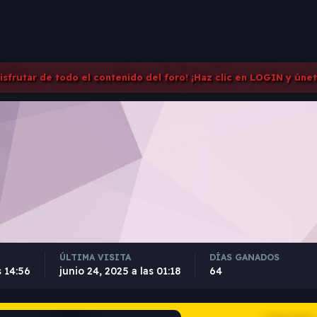
disfrutar de todo el contenido del foro! ¡Haz clic en LOGIN y úne
ÚLTIMA VISITA
DÍAS GANADOS
s 14:56
junio 24, 2025 a las 01:18
64