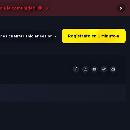
×
e a la comunidad! 😀
Regístrate en 1 Minuto🔥
nés cuenta? Iniciar sesión