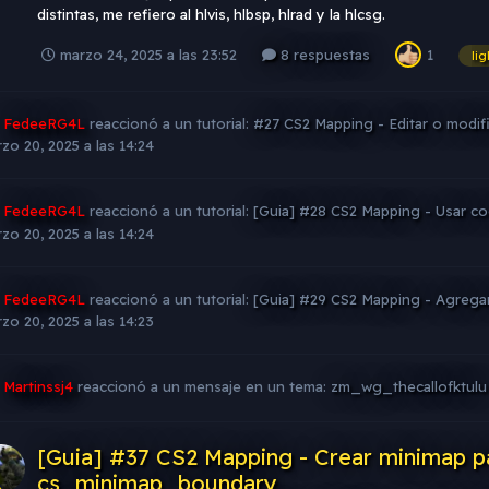
distintas, me refiero al hlvis, hlbsp, hlrad y la hlcsg.
marzo 24, 2025 a las 23:52
8 respuestas
1
li
FedeeRG4L
reaccionó a un tutorial:
#27 CS2 Mapping - Editar o modifi
zo 20, 2025 a las 14:24
FedeeRG4L
reaccionó a un tutorial:
[Guia] #28 CS2 Mapping - Usar co
zo 20, 2025 a las 14:24
FedeeRG4L
reaccionó a un tutorial:
[Guia] #29 CS2 Mapping - Agrega
zo 20, 2025 a las 14:23
Martinssj4
reaccionó a un mensaje en un tema:
zm_wg_thecallofktul
[Guia] #37 CS2 Mapping - Crear minimap pa
cs_minimap_boundary