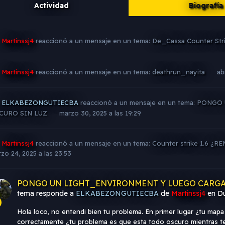
Actividad
Biografía
Martinssj4
reaccionó a un mensaje en un tema:
De_Cassa Counter Stri
Martinssj4
reaccionó a un mensaje en un tema:
deathrun_nayita
ab
ELKABEZONGUTIECBA
reaccionó a un mensaje en un tema:
PONGO 
CURO SIN LUZ
marzo 30, 2025 a las 19:29
Martinssj4
reaccionó a un mensaje en un tema:
Counter strike 1.6 ¿R
zo 24, 2025 a las 23:53
PONGO UN LIGHT_ENVIRONMENT Y LUEGO CARGA
tema responde a
ELKABEZONGUTIECBA
de
Martinssj4
en
D
Hola loco, no entendi bien tu problema. En primer lugar ¿tu map
correctamente ¿tu problema es que esta todo oscuro mientras te 