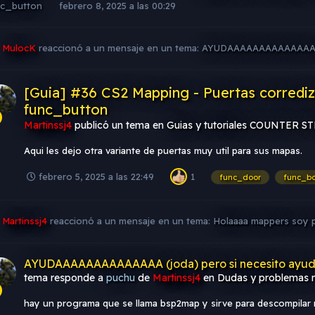
nc_button
febrero 8, 2025 a las 00:29
MulocK
reaccionó a un mensaje en un tema:
AYUDAAAAAAAAAAAAAA (j
[Guia] #36 CS2 Mapping - Puertas corrediza
func_button
Martinssj4
publicó un tema en
Guias y tutoriales COUNTER S
Aqui les dejo otra variante de puertas muy util para sus mapas.
febrero 5, 2025 a las 22:49
1
func_door
func_b
Martinssj4
reaccionó a un mensaje en un tema:
Holaaaa mappers soy
AYUDAAAAAAAAAAAAAA (joda) pero si necesito ayu
tema responde a
puchu
de
Martinssj4
en
Dudas y problemas 
hay un programa que se llama bsp2map y sirve para descompilar m