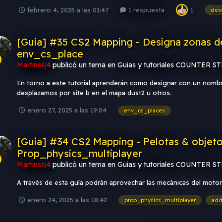
febrero 4, 2025 a las 01:47
1 respuesta
1
des
[Guia] #35 CS2 Mapping - Designa zonas d
env_cs_place
Martinssj4
publicó un tema en
Guias y tutoriales COUNTER S
En torno a este tutorial aprenderán como designar con un nombr
desplazamos por site b en el mapa dust2 u otros.
enero 27, 2025 a las 19:04
env_cs_places
[Guia] #34 CS2 Mapping - Pelotas & objetos
Prop_physics_multiplayer
Martinssj4
publicó un tema en
Guias y tutoriales COUNTER S
A través de esta guía podrán aprovechar las mecánicas del motor 
enero 24, 2025 a las 18:42
prop_physics_multiplayer
add