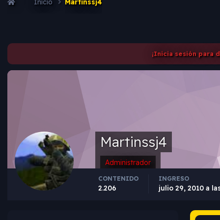
Inicio
Martinssj4
¡Inicia sesión para 
Martinssj4
Administrador
CONTENIDO
INGRESO
2.206
julio 29, 2010 a la