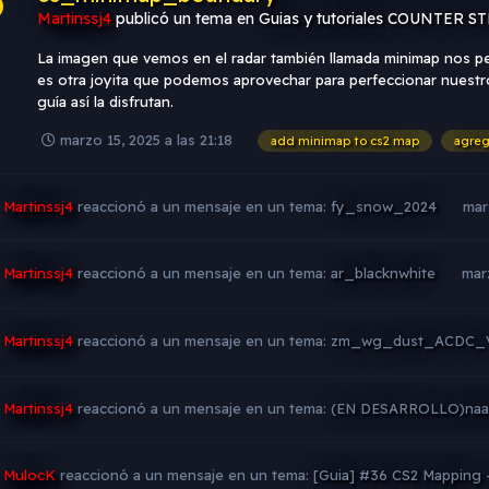
Martinssj4
publicó un tema en
Guias y tutoriales COUNTER S
La imagen que vemos en el radar también llamada minimap nos pe
es otra joyita que podemos aprovechar para perfeccionar nuestr
guía así la disfrutan.
marzo 15, 2025 a las 21:18
add minimap to cs2 map
agreg
Martinssj4
reaccionó a un mensaje en un tema:
fy_snow_2024
mar
Martinssj4
reaccionó a un mensaje en un tema:
ar_blacknwhite
marz
Martinssj4
reaccionó a un mensaje en un tema:
zm_wg_dust_ACDC_
Martinssj4
reaccionó a un mensaje en un tema:
(EN DESARROLLO)na
MulocK
reaccionó a un mensaje en un tema:
[Guia] #36 CS2 Mapping -