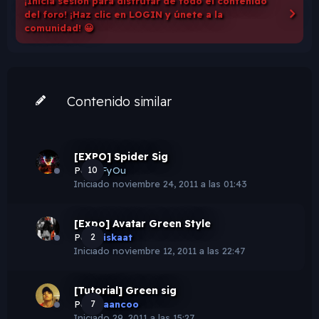
¡Inicia sesión para disfrutar de todo el contenido
del foro! ¡Haz clic en LOGIN y únete a la
comunidad! 😀
Contenido similar
[EXPO] Spider Sig
Por
10
MFyOu
Iniciado
noviembre 24, 2011 a las 01:43
[Expo] Avatar Green Style
Por
2
Hiiskaat
Iniciado
noviembre 12, 2011 a las 22:47
[Tutorial] Green sig
Por
7
Fraancoo
Iniciado
29, 2011 a las 15:27