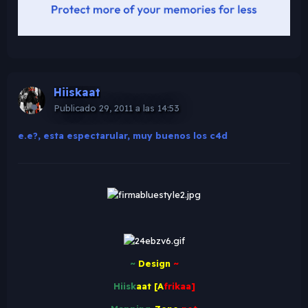
Hiiskaat
Publicado
29, 2011 a las 14:53
e.e?, esta espectarular, muy buenos los c4d
~
Design
~
Hiisk
aat [A
frikaa]