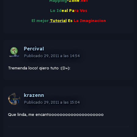
Mapping
-Zone
.net
Lo Id
eal Pa
ra Vos
El mejor
Tutorial
Es
La Imaginacion
Percival
Publicado
29, 2011 a las 14:54
Tremenda loco! qiero tuto :(D=):
krazenn
Publicado
29, 2011 a las 15:04
Que linda, me encantoooooooooooooooooooo