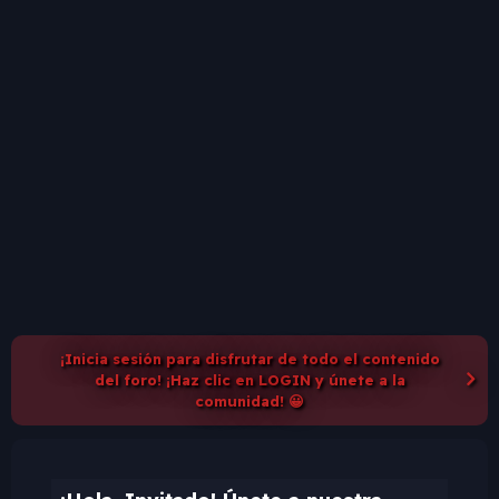
¡Inicia sesión para disfrutar de todo el contenido
del foro! ¡Haz clic en LOGIN y únete a la
comunidad! 😀