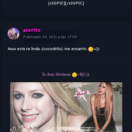
[sIGPIC][/sIGPIC]
anntito
Publicado
29, 2011 a las 17:09
Aww esta re linda :(cocodrilo): me encanto
=)):
Te Amo Hermosa
=$(L)):