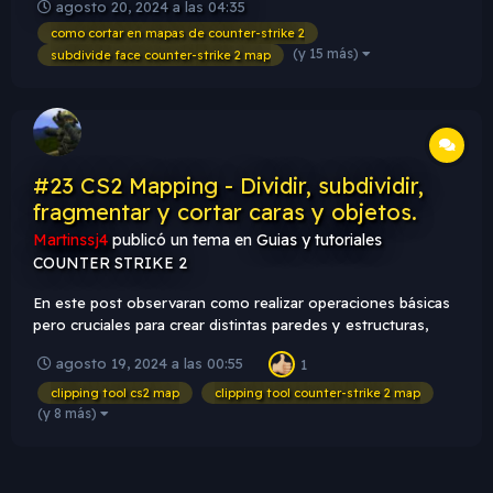
agosto 20, 2024 a las 04:35
Counter-Strike 2 estas cuestiones van mucho mas allá con
como cortar en mapas de counter-strike 2
respecto al motor del Counter-Strike 1.6 y brinda muchas
(y 15 más)
subdivide face counter-strike 2 map
mas po...
#23 CS2 Mapping - Dividir, subdividir,
fragmentar y cortar caras y objetos.
Martinssj4
publicó un tema en
Guias y tutoriales
COUNTER STRIKE 2
En este post observaran como realizar operaciones básicas
pero cruciales para crear distintas paredes y estructuras,
dividir, subdividir, cortar y fragmentar. En el motor del
agosto 19, 2024 a las 00:55
1
Counter-Strike 2 estas cuestiones van mucho mas allá con
respecto al motor del Counter-Strike 1.6 y brinda muchas
clipping tool cs2 map
clipping tool counter-strike 2 map
mas po...
(y 8 más)