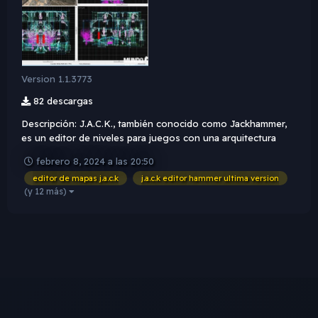
Version 1.1.3773
82 descargas
Descripción: J.A.C.K., también conocido como Jackhammer,
es un editor de niveles para juegos con una arquitectura
BSP al estilo Quake. Su objetivo es proporcionar una
febrero 8, 2024 a las 20:50
herramienta conveniente y multiplataforma que incorpore las
editor de mapas j.a.c.k
j.a.c.k editor hammer ultima version
mejores características de otros editores existentes, co...
(y 12 más)