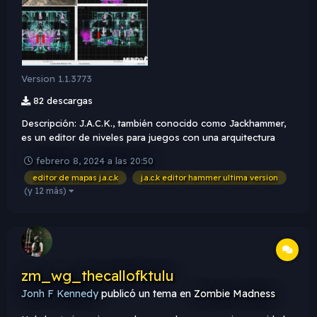
Version 1.1.3773
82 descargas
Descripción: J.A.C.K., también conocido como Jackhammer,
es un editor de niveles para juegos con una arquitectura
BSP al estilo Quake. Su objetivo es proporcionar una
febrero 8, 2024 a las 20:50
herramienta conveniente y multiplataforma que incorpore las
editor de mapas j.a.c.k
j.a.c.k editor hammer ultima version
mejores características de otros editores existentes, co...
(y 12 más)
zm_wg_thecallofktulu
Jonh F Kennedy
publicó un tema en
Zombie Madness