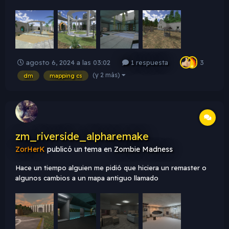
vida y dejaré que todas las personas disfruten este pequeño
mapa que hice. Descarga del Mapa
agosto 6, 2024 a las 03:02
1 respuesta
3
(y 2 más)
dm
mapping cs
zm_riverside_alpharemake
ZorHerK
publicó un tema en
Zombie Madness
Hace un tiempo alguien me pidió que hiciera un remaster o
algunos cambios a un mapa antiguo llamado
"zm_riverside_alphazpchile", pero decidí hacer un remake
completo de ese mapa. Esta persona me dijo que el mapa
sería para un servidor, pero nunca lo terminó publicando.
Ahora decidí simplemente ha...