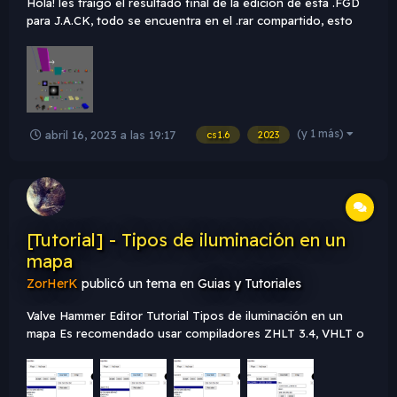
Hola! les traigo el resultado final de la edición de esta .FGD
para J.A.CK, todo se encuentra en el .rar compartido, esto
con el fin de que se vea más profesional e ilustrativo, al
momento de desarrollar nuestro map. Dejé un "leeme.txt"
con unos links de capturas y como se instala todo para q...
(y 1 más)
abril 16, 2023 a las 19:17
cs1.6
2023
[Tutorial] - Tipos de iluminación en un
mapa
ZorHerK
publicó un tema en
Guias y Tutoriales
Valve Hammer Editor Tutorial Tipos de iluminación en un
mapa Es recomendado usar compiladores ZHLT 3.4, VHLT o
SDHLT Video Explicativo https://youtu.be/h8u5wuX4Tgs
Descarga del Mapa Mapa Iluminación.rar Iluminar tu mapa y
crear un ambiente con ello es algo...