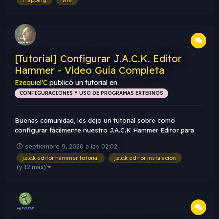
mapping
vhe
[Tutorial] Configurar J.A.C.K. Editor
Hammer - Video Guia Completa
Ezequiel'C
publicó un tutorial en
CONFIGURACIONES Y USO DE PROGRAMAS EXTERNOS
Buenas comunidad, les dejo un tutorial sobre como
configurar fácilmente nuestro J.A.C.K Hammer Editor para
realizar mapas para Counter Strike 1.6, es prácticamente lo
septiembre 9, 2020 a las 02:02
mismo que configurar el VHE.
j.a.c.k editor hammer tutorial
j.a.c.k editor instalacion
(y 12 más)