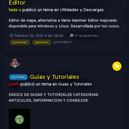
Editor
tada-s
publicó un tema en
Utilidades y Descargas
Editor de mapa, alternativa a Valve Hammer Editor mejorado
disponible para Windows y Linux. Desarrollada por los rusos.
Wanna try? Link:
febrero 15, 2015 a las 18:06
9 respuestas
(y 4 más)
hammer
jammer
Guias y Tutoriales
tutorial
LeaN
publicó un tema en
Guias y Tutoriales
INDICE DE GUIAS Y TUTORIALES CATEGORIAS
ARTICULOS, INFORMACION Y CONSEJOS:
CONFIGURACIONES Y USO DE PROGRAMAS EXTERNOS:
CREACIONES BASICAS: CREACIONES AVANZADAS:
ENTIDADES: HERRAMIENTAS, TEXTURAS, MODELS Y
SPRITES:...