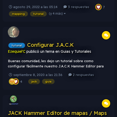
agosto 29, 2022 a las 05:14
3 respuestas
7
(y 4 más)
mapping
tutorial
Configurar J.A.C.K
tutorial
Ezequiel'C
publicó un tema en
Guias y Tutoriales
Buenas comunidad, les dejo un tutorial sobre como
configurar fácilmente nuestro J.A.C.K Hammer Editor para
realizar mapas para Counter Strike 1.6, es prácticamente lo
septiembre 8, 2020 a las 21:36
2 respuestas
mismo que configurar el VHE.
4
jack
guia
JACK Hammer Editor de mapas / Maps