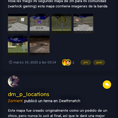
Hola les traigo mi segundo mapa de zm para mi comunidad
(warlock gaming) esta mapa contiene imagenes de la banda
metallica espero q les guste zm_wg_Thecallofktulu.bsp
marzo 19, 2025 a las 00:14
2
zm
jack
dm_p_locations
ZorHerK
publicó un tema en
Deathmatch
Este mapa fue creado originalmente como un pedido de un
chico, pero nunca lo usó al final, así que le daré una mejor