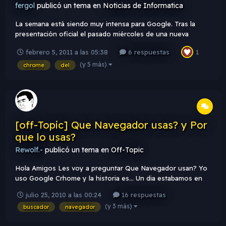
fergol
publicó un tema en
Noticias de Informatica
La semana está siendo muy intensa para Google. Tras la
presentación oficial el pasado miércoles de una nueva
versión de Android diseñada específicamente para tablets, le
febrero 5, 2011 a las 05:38
6 respuestas
1
llega el turno al navegador de la compañía. La llegada de
Chrome 9 viene precedida de los buenos resultados
(y 5 más)
chrome
del
obtenidos en el...
[off-Topic] Que Navegador usas? y Por
que lo usas?
Rewolf.-
publicó un tema en
Off-Topic
Hola Amigos Les voy a preguntar Que Navegador usan? Yo
uso Google Crhome y la historia es... Un dia estabamos en
mi pc recien nos ponian internet y Yo que soy mas calenton
julio 25, 2010 a las 00:24
16 respuestas
cuando mi pc se pone lenta Dije Debe haber otro buscador
(y 3 más)
buscador
navegador
Probe con el Firefox y tampoco Daba ganas de tirar la pc a la
mi...