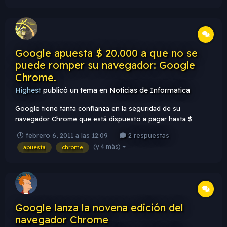
que...
Google apuesta $ 20.000 a que no se
puede romper su navegador: Google
Chrome.
Highest
publicó un tema en
Noticias de Informatica
Google tiene tanta confianza en la seguridad de su
navegador Chrome que está dispuesto a pagar hasta $
20.000 dólares y un nuevo ordenador portátil CR-48 a
febrero 6, 2011 a las 12:09
2 respuestas
cualquiera que pueda introducirse en él. La apuesta se
(y 4 más)
apuesta
chrome
llevará a cabo como parte del concurso Pwn2Own en la
conferencia CanSecWest el próximo me...
Google lanza la novena edición del
navegador Chrome