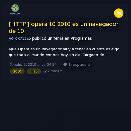
[HTTP] opera 10 2010 es un navegador
de 10
yorck71123
publicó un tema en
Programas
Que Opera es un navegador muy a tener en cuenta es algo
que todo el mundo conoce hoy en día. Cargado de
funciones, pero sin que eso afecte a su rapidez, es un
julio 5, 2010 a las 04:54
1 respuesta
navegador que "se hace querer". La versión 10 de Opera
(y 2 más)
2010
http
tiene un soporte inmejorable para los estándares web. No es
de extrañar por tanto qu...