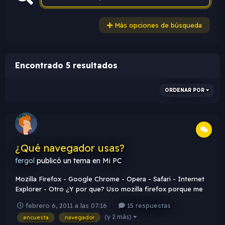
Más opciones de búsqueda
Encontrado 5 resultados
ORDENAR POR
¿Qué navegador usas?
fergol
publicó un tema en
Mi PC
Mozilla Firefox - Google Chrome - Opera - Safari - Internet
Explorer - Otro ¿Y por que? Uso mozilla firefox porque me
parece un exelente navegador, lo veo practico aunque
febrero 6, 2011 a las 07:16
15 respuestas
aveces me jode mucho el uso de la pc, aveces me anda muy
(y 2 más)
encuesta
navegador
elevado pero es sencillo, ademas facil de entender y rapido!