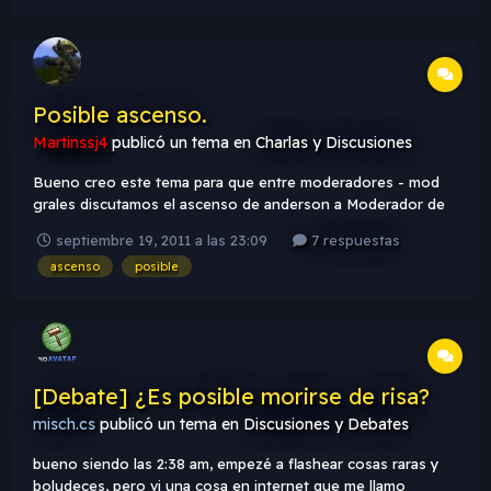
is deprecated in /var/www/mapping-
zone.net/public_html/foro/...
Posible ascenso.
Martinssj4
publicó un tema en
Charlas y Discusiones
Bueno creo este tema para que entre moderadores - mod
grales discutamos el ascenso de anderson a Moderador de
zona cs. El me pidio que lo ascendiera a mod gral pero yo
septiembre 19, 2011 a las 23:09
7 respuestas
creo que es mucho para el. Anderson me esta ayudando
ascenso
posible
mucho con el server y compro una licencia de un anticheat
mas eficiente q...
[Debate] ¿Es posible morirse de risa?
misch.cs
publicó un tema en
Discusiones y Debates
bueno siendo las 2:38 am, empezé a flashear cosas raras y
boludeces, pero vi una cosa en internet que me llamo