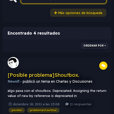
Más opciones de búsqueda
Encontrado 4 resultados
ORDENAR POR
[Posible problema]Shoutbox.
Rewolf.-
publicó un tema en
Charlas y Discusiones
algo pasa con el shoutbox. Deprecated: Assigning the return
value of new by reference is deprecated in
/var/www/mapping-
diciembre 18, 2011 a las 23:08
11 respuestas
zone.net/public_html/foro/includes/init.php on line 55
posible
problemashoutbox
Deprecated: Assigning the return value of new by reference