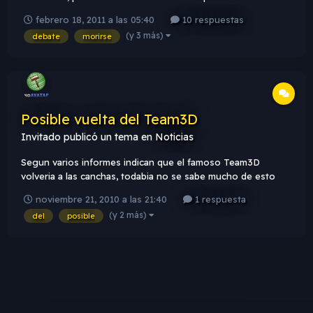
MUCHO la atencion. Es posible morirse de risa? Busque
febrero 18, 2011 a las 05:40
10 respuestas
informacion en bastantes paginas, hasta que me choque con
(y 3 más)
debate
morirse
un post de taringa que aportó bastante información. La
comparto:...
Posible vuelta del Team3D
Invitado
publicó un tema en
Noticias
Segun varios informes indican que el famoso Team3D
volveria a las canchas, todabia no se sabe mucho de esto
pero en la pagina de Facebook de ESEA, postearon 2 fotos
noviembre 21, 2010 a las 21:40
1 respuesta
de Irukanji y dboorN con camisetas de 3D, sponsoreadas
(y 2 más)
del
posible
por Intel y Nvidia. [ Recordemos que dboorN actualmente
juega para...