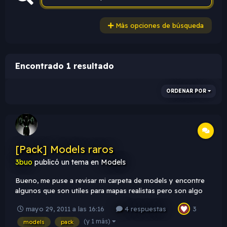
Más opciones de búsqueda
Encontrado 1 resultado
ORDENAR POR
[Pack] Models raros
3buo
publicó un tema en
Models
Bueno, me puse a revisar mi carpeta de models y encontre
algunos que son utiles para mapas realistas pero son algo
raros debido a su uso. Nota: Hay acerca de 16 models no se
mayo 29, 2011 a las 16:16
4 respuestas
3
preocupen si puse solo 3 imagenes. Nota2: Hize este post
para no abandonar la seccion y/o temas....
(y 1 más)
models
pack