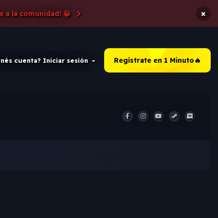
×
e a la comunidad! 😀
Regístrate en 1 Minuto🔥
nés cuenta? Iniciar sesión