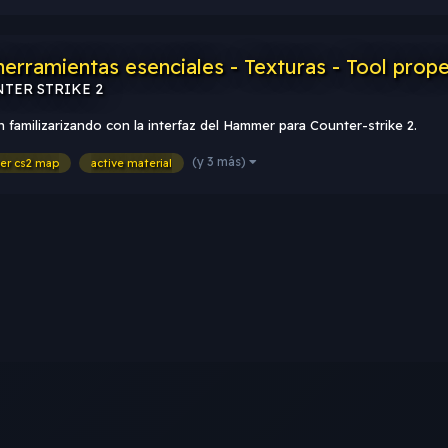
rramientas esenciales - Texturas - Tool proper
UNTER STRIKE 2
 familizarizando con la interfaz del Hammer para Counter-strike 2.
(y 3 más)
er cs2 map
active material