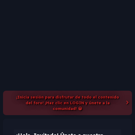
¡Inicia sesión para disfrutar de todo el contenido
del foro! ¡Haz clic en LOGIN y únete a la
comunidad! 😀