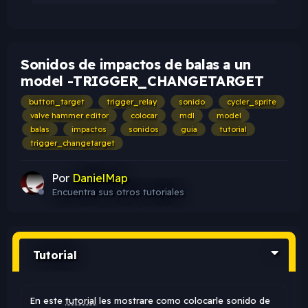
Sonidos de impactos de balas a un
model -TRIGGER_CHANGETARGET
button_target
trigger_relay
sonido
cycler_sprite
valve hammer editor
colocar
mdl
model
balas
impactos
sonidos
guia
tutorial
trigger_changetarget
Por
DanielMap
Encuentra sus otros tutoriales
Tutorial
En este
tutorial
les mostrare como colocarle sonido de