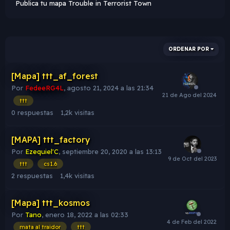
Publica tu mapa Trouble in Terrorist Town
ORDENAR POR
[Mapa] ttt_af_forest
Por
FedeeRG4L
,
agosto 21, 2024 a las 21:34
ttt
0
respuestas
1,2k
visitas
[MAPA] ttt_factory
Por
Ezequiel'C
,
septiembre 20, 2020 a las 13:13
ttt
cs1.6
2
respuestas
1,4k
visitas
[Mapa] ttt_kosmos
Por
Tano
,
enero 18, 2022 a las 02:33
mata al traidor
ttt