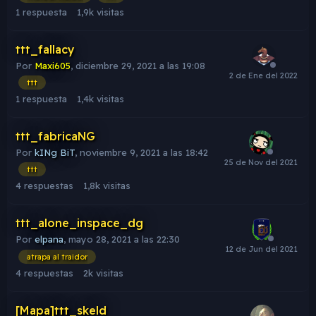
1
respuesta
1,9k
visitas
ttt_fallacy
Por
Maxi605
,
diciembre 29, 2021 a las 19:08
ttt
1
respuesta
1,4k
visitas
ttt_fabricaNG
Por
kINg BiT
,
noviembre 9, 2021 a las 18:42
ttt
4
respuestas
1,8k
visitas
ttt_alone_inspace_dg
Por
elpana
,
mayo 28, 2021 a las 22:30
atrapa al traidor
4
respuestas
2k
visitas
[Mapa]ttt_skeld