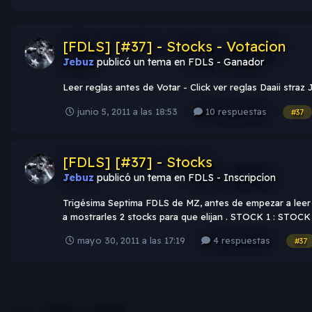
[FDLS] [#37] - Stocks - Votacion
Jebuz
publicó un tema en
FDLS - Ganador
Leer reglas antes de Votar - Click ver reglas Daaii stra
junio 5, 2011 a las 18:53
10 respuestas
#37
[FDLS] [#37] - Stocks
Jebuz
publicó un tema en
FDLS - Inscripcíon
Trigésima Septima FDLS de MZ, antes de empezar a leer 
a mostrarles 2 stocks para que elijan . STOCK 1 : STOCK 
mayo 30, 2011 a las 17:19
4 respuestas
#37