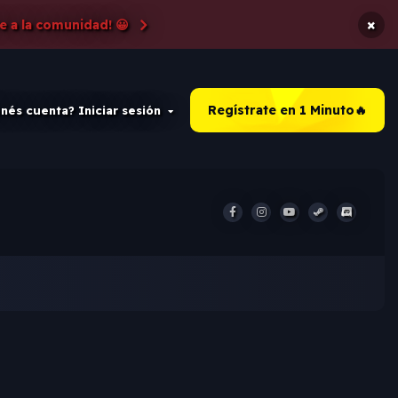
×
e a la comunidad! 😀
Regístrate en 1 Minuto🔥
nés cuenta? Iniciar sesión