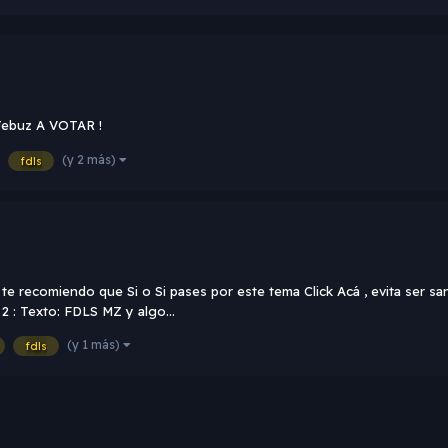
z Jebuz A VOTAR !
(y 2 más)
fdls
te recomiendo que Si o Si pases por este tema Click Acá , evita ser 
2 : Texto: FDLS MZ y algo...
(y 1 más)
fdls