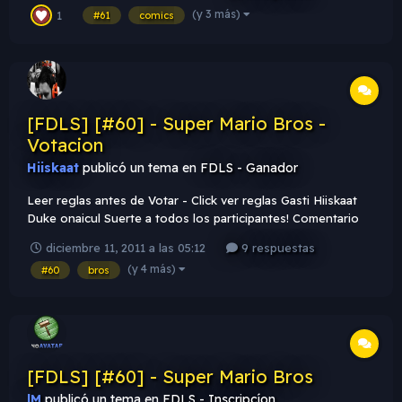
(y 3 más)
1
conocido (Trollface, Yaoming, Forever Alone, etc. Texto:
#61
comics
FDLS Y MZ....
[FDLS] [#60] - Super Mario Bros -
Votacion
Hiiskaat
publicó un tema en
FDLS - Ganador
Leer reglas antes de Votar - Click ver reglas Gasti Hiiskaat
Duke onaicul Suerte a todos los participantes! Comentario
Nuevo 02:12:00 Comentario Viejo 02:10:54 Mi voto va para
diciembre 11, 2011 a las 05:12
9 respuestas
duke me gusto muchos sus efectos, mas ese de las estrellas
(y 4 más)
#60
bros
en la mano
[FDLS] [#60] - Super Mario Bros
lM
publicó un tema en
FDLS - Inscripcíon