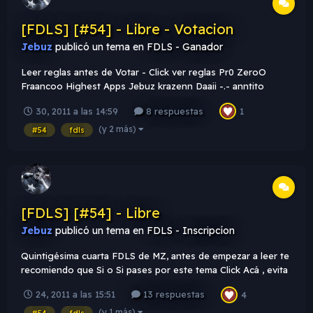
[FDLS] [#54] - Libre - Votacion
Jebuz
publicó un tema en
FDLS - Ganador
Leer reglas antes de Votar - Click ver reglas Pr0 ZeroO
Fraancoo Highest Apps Jebuz krazenn Daaii -.- anntito
Chimuelo Hiiskaat iLyLh7 Naxo Quiero desearles mucha
30, 2011 a las 14:59
8 respuestas
1
suerte a los participantes . A votar !
(y 2 más)
#54
fdls
[FDLS] [#54] - Libre
Jebuz
publicó un tema en
FDLS - Inscripcíon
Quintigésima cuarta FDLS de MZ, antes de empezar a leer te
recomiendo que Si o Si pases por este tema Click Acá , evita
ser sancionado & expulsado de la FDLS. Tema FDLS [#54]:
24, 2011 a las 15:51
13 respuestas
4
libre Lo que tu quieras , algun tema que te guste lo haces .
Texto: FDLS MZ y algo relacionado al usuario o a la...
(y 1 más)
#54
fdls