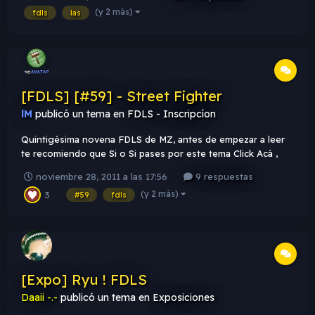
claro eso y ademas, por ahi se olvidan de ponerlo la font. A
(y 2 más)
fdls
las
partir de la proxima fdls me gustaria que se reformar...
[FDLS] [#59] - Street Fighter
lM
publicó un tema en
FDLS - Inscripcíon
Quintigésima novena FDLS de MZ, antes de empezar a leer
te recomiendo que Si o Si pases por este tema Click Acá ,
evita ser sancionado & expulsado de la FDLS. Tema FDLS
noviembre 28, 2011 a las 17:56
9 respuestas
[#58]: Street Fighter : Es un juego muy conocido, se pueden
(y 2 más)
3
usar renders de los juegos o de la pelicula. Texto: FDLS MZ
#59
fdls
y...
[Expo] Ryu ! FDLS
Daaii -.-
publicó un tema en
Exposiciones