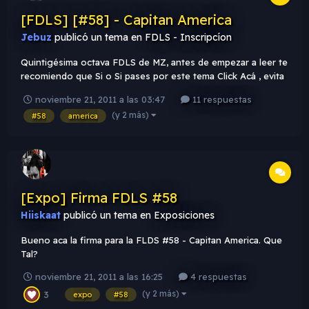
[FDLS] [#58] - Capitan America
Jebuz
publicó un tema en
FDLS - Inscripcíon
Quintigésima octava FDLS de MZ, antes de empezar a leer te
recomiendo que Si o Si pases por este tema Click Acá , evita
ser sancionado & expulsado de la FDLS. Tema FDLS [#58]:
noviembre 21, 2011 a las 03:47
11 respuestas
Capitan America : Capitan America es muy conocido a travez
(y 2 más)
#58
america
de historietas , dibujos animados , pelicula , etc . Te...
[Expo] Firma FDLS #58
Hiiskaat
publicó un tema en
Exposiciones
Bueno aca la firma para la FLDS #58 - Capitan America. Que
Tal?
noviembre 21, 2011 a las 16:25
4 respuestas
(y 2 más)
3
expo
#58