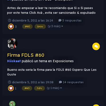
Antes de empezar a leer te recomiendo que Si o Si pases
por este tema Click Acá , evita ser sancionado & expulsado
de la FDLS. Tema FDLS [#60]: Super Mario Bros : Pueden
diciembre 5, 2011 a las 16:14
5 respuestas
usar el render que quieran, siempre y cuando, haya
(y 3 más)
3
participado en la saga del juego (Aclaración, el render puede
#60
bros
ser de cualqu...
Firma FDLS #60
Hiiskaat
publicó un tema en
Exposiciones
Bueno esta seria la firma para la FDLS #60 Espero Que Les
Guste
diciembre 5, 2011 a las 19:08
14 respuestas
(y 1 más)
1
#60
fdls