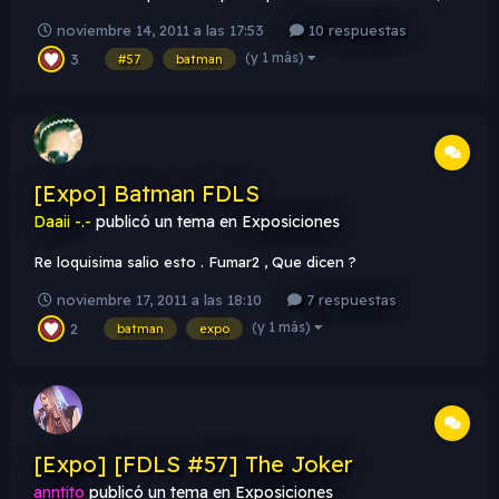
evita ser sancionado & expulsado de la FDLS. Tema FDLS
noviembre 14, 2011 a las 17:53
10 respuestas
[#57]: Batman : Todos conocemos a batman , igual pueden
(y 1 más)
3
hacer sobre wuason y todo relacionado con el tema . Texto:
#57
batman
FDLS...
[Expo] Batman FDLS
Daaii -.-
publicó un tema en
Exposiciones
Re loquisima salio esto . Fumar2 , Que dicen ?
noviembre 17, 2011 a las 18:10
7 respuestas
(y 1 más)
2
batman
expo
[Expo] [FDLS #57] The Joker
anntito
publicó un tema en
Exposiciones