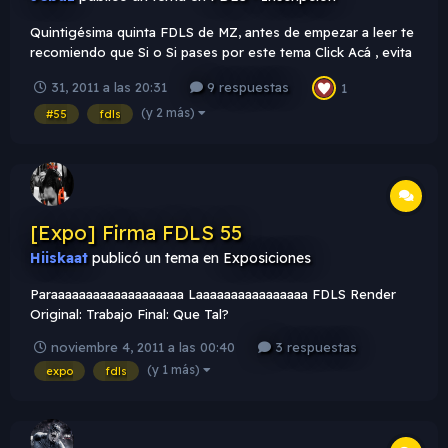
Quintigésima quinta FDLS de MZ, antes de empezar a leer te
recomiendo que Si o Si pases por este tema Click Acá , evita
ser sancionado & expulsado de la FDLS. Tema FDLS [#55]:
31, 2011 a las 20:31
9 respuestas
1
Hallowen : Todo relacionado con hallowen por ejemplo ,
calavazas , esqueletos , brujas , etc ! . Texto: FDLS MZ y...
(y 2 más)
#55
fdls
[Expo] Firma FDLS 55
Hiiskaat
publicó un tema en
Exposiciones
Paraaaaaaaaaaaaaaaaaaa Laaaaaaaaaaaaaaaa FDLS Render
Original: Trabajo Final: Que Tal?
noviembre 4, 2011 a las 00:40
3 respuestas
(y 1 más)
expo
fdls