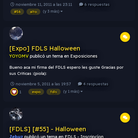
noviembre 11, 2011 a las 23:11
6 respuestas
(y 3 más)
#56
alto
[Expo] FDLS Halloween
YOYOMV
publicó un tema en
Exposiciones
Bueno aca mi firma del FDLS espero les guste Gracias por
sus Criticas :(piola):
noviembre 5, 2011 a las 19:57
4 respuestas
(y 1 más)
1
expo
fdls
[FDLS] [#55] - Halloween
Jebuz
publicó un tema en
FDLS - Inscripcíon