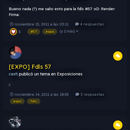
Bueno nada (?) me salio esto para la fdls #57 :xD: Render:
Firma:
noviembre 15, 2011 a las 03:11
4 respuestas
(y 2 más)
3
#57
expo
[EXPO] Fdls 57
casti
publicó un tema en
Exposiciones
::
noviembre 14, 2011 a las 18:55
3 respuestas
expo
fdls