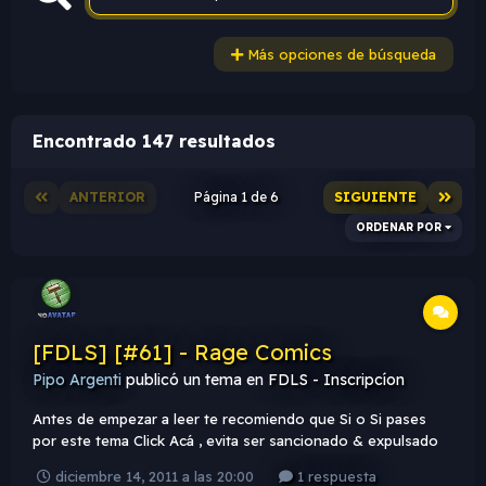
Más opciones de búsqueda
Encontrado 147 resultados
ANTERIOR
Página 1 de 6
SIGUIENTE
ORDENAR POR
[FDLS] [#61] - Rage Comics
Pipo Argenti
publicó un tema en
FDLS - Inscripcíon
Antes de empezar a leer te recomiendo que Si o Si pases
por este tema Click Acá , evita ser sancionado & expulsado
de la FDLS. Tema FDLS [#61]: Rage comics : Pueden usar el
diciembre 14, 2011 a las 20:00
1 respuesta
render que quieran, siempre y cuando, sea un meme