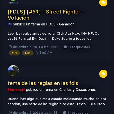
[FDLS] [#59] - Street Fighter -
Votacion
lM
publicó un tema en
FDLS - Ganador
Leer las reglas antes de votar Click Acá Naxo lM~ MFyOu
eze56 Percival Emi Daaii -.- Duke Suerte a todos los
participantes!
diciembre 3, 2011 a las 05:47
11 respuestas
(y 3 más)
#59
fdls
tema de las reglas en las fdls
Martinssj4
publicó un tema en
Charlas y Discusiones
Bueno, hay algo que me a estado molestando mucho en esa
seccion, una parte de las reglas dice esto: Texto: FDLS MZ y
algo relacionado al usuario o a la firma. Para mi es poco
diciembre 2, 2011 a las 14:35
6 respuestas