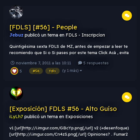
[FDLS] [#56] - People
Jebuz
publicó un tema en
FDLS - Inscripcíon
Quintigésima sexta FDLS de MZ, antes de empezar a leer te
recomiendo que Si o Si pases por este tema Click Acá , evita
ser sancionado & expulsado de la FDLS. Tema FDLS [#56]:
noviembre 7, 2011 a las 10:11
5 respuestas
People : People significa Personas , es decir que el tema
(y 1 más)
5
consiste en exponer gente humana ya sea hombre o mujer.
#56
fdls
T...
[Exposición] FDLS #56 - Alto Guiso
iLyLh7
publicó un tema en
Exposiciones
v1 [url]http://i.imgur.com/GBcYp.png[/url] v2 (+desenfoque)
[url]http://i.imgur.com/Cn4zS.png[/url] Opiniones? . Fumar2