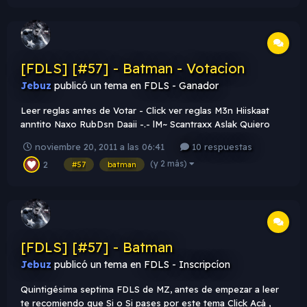
[FDLS] [#57] - Batman - Votacion
Jebuz
publicó un tema en
FDLS - Ganador
Leer reglas antes de Votar - Click ver reglas M3n Hiiskaat
anntito Naxo RubDsn Daaii -.- lM~ Scantraxx Aslak Quiero
desearles mucha suerte a los participantes . A votar !
noviembre 20, 2011 a las 06:41
10 respuestas
(y 2 más)
2
#57
batman
[FDLS] [#57] - Batman
Jebuz
publicó un tema en
FDLS - Inscripcíon
Quintigésima septima FDLS de MZ, antes de empezar a leer
te recomiendo que Si o Si pases por este tema Click Acá ,