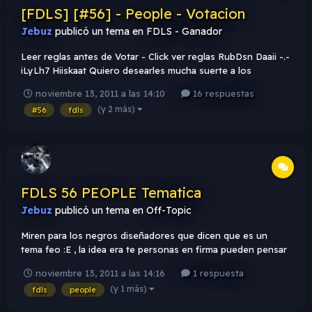
[FDLS] [#56] - People - Votacion
Jebuz
publicó un tema en
FDLS - Ganador
Leer reglas antes de Votar - Click ver reglas RubDsn Daaii -.-
iLyLh7 Hiiskaat Quiero desearles mucha suerte a los
participantes . A votar !
noviembre 13, 2011 a las 14:10
16 respuestas
(y 2 más)
#56
fdls
FDLS 56 PEOPLE Tematica
Jebuz
publicó un tema en
Off-Topic
Miren para los negros diseñadores que dicen que es un
tema feo :E , la idea era te personas en firma pueden pensar
en yo que se " Lost " una serie famosa que se reconoce por
noviembre 13, 2011 a las 14:16
1 respuesta
mucha gente . O vectores de gente en fiesta como esto "
(y 1 más)
fdls
people
http://image.shutterstock.com/display_pic_with_logo/195/1
95,128294295...