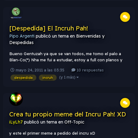
[Despedida] El Incruh Pah!
Pipo Argenti
publicó un tema en
Bienvenidas y
Despedidas
Bueno Gentuzah ya que se van todos, me tomo el palo a
Blan-Co(*) Nha me fui a estudiar, estoy a full con planos y
boludeces. Sorry gente pero voy a estar muy ausente. S34:
mayo 24, 2011 a las 03:35
10 respuestas
Ya se que te dije que ibamos a tomar el mundo e mz, pero
(y 1 más)
despedida
incruh
sera despues. Mazza: Gordo Crotox (Te amo) PCclone:
Empeza a coje...
Crea tu propio meme del Incru Pah! XD
iLyLh7
publicó un tema en
Off-Topic
y este el primer meme a pedido del incru xD