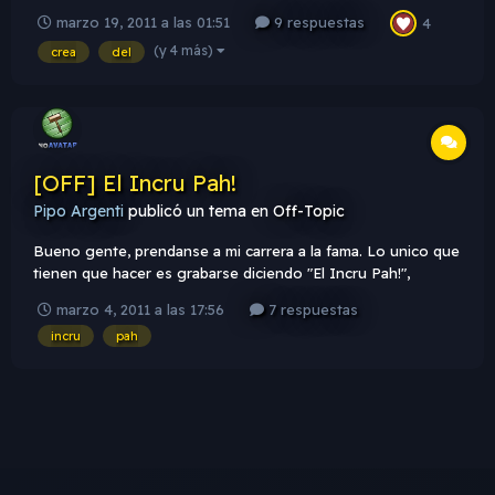
marzo 19, 2011 a las 01:51
9 respuestas
4
(y 4 más)
crea
del
[OFF] El Incru Pah!
Pipo Argenti
publicó un tema en
Off-Topic
Bueno gente, prendanse a mi carrera a la fama. Lo unico que
tienen que hacer es grabarse diciendo "El Incru Pah!",
guardarlo en un archivo .wav y ponerlo en este post.
marzo 4, 2011 a las 17:56
7 respuestas
Subanlo a algun host como mediafire. Gracias gente!
incru
pah