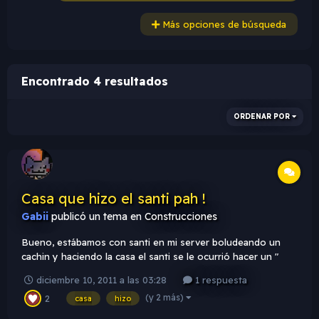
Más opciones de búsqueda
Encontrado 4 resultados
ORDENAR POR
Casa que hizo el santi pah !
Gabii
publicó un tema en
Construcciones
Bueno, estábamos con santi en mi server boludeando un
cachin y haciendo la casa el santi se le ocurrió hacer un "
edificio " y bueno, vivimos 2 personas en esa casucha O.O
diciembre 10, 2011 a las 03:28
1 respuesta
Aca un par de screens Bueno espero que les guste lo que
(y 2 más)
2
hizo santi jajaja PD: %100...
casa
hizo