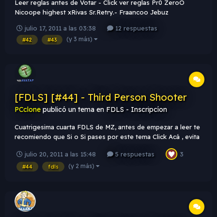
Leer reglas antes de Votar - Click ver reglas Pr0 ZeroO
Nicoope highest xRivas Sr.Retry.- Fraancoo Jebuz
julio 17, 2011 a las 03:38
12 respuestas
(y 3 más)
#42
#43
[FDLS] [#44] - Third Person Shooter
PCclone
publicó un tema en
FDLS - Inscripcíon
Cuatrigesima cuarta FDLS de MZ, antes de empezar a leer te
recomiendo que Si o Si pases por este tema Click Acá , evita
ser sancionado & expulsado de la FDLS. Tema FDLS [#44] -
julio 20, 2011 a las 15:48
5 respuestas
3
Third Person Shooter - Entra cualquier render que tenga
que ver con juegos en tercera persona (Como el Splinter
(y 2 más)
#44
fdls
Cell, D...