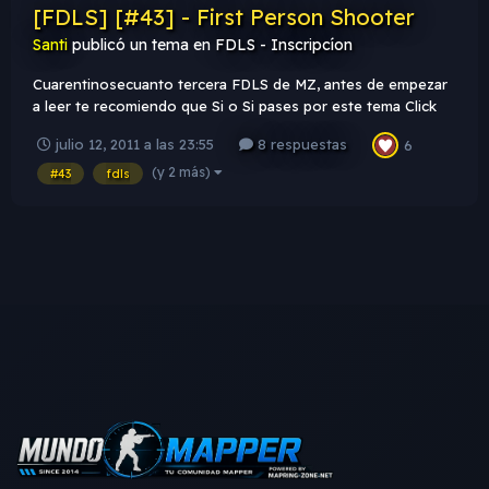
[FDLS] [#43] - First Person Shooter
Santi
publicó un tema en
FDLS - Inscripcíon
Cuarentinosecuanto tercera FDLS de MZ, antes de empezar
a leer te recomiendo que Si o Si pases por este tema Click
Acá , evita ser sancionado & expulsado de la FDLS. Tema
julio 12, 2011 a las 23:55
8 respuestas
6
FDLS [#43] - First Person Shooter - Entra cualquier render
que tenga que ver con juegos en primera persona (desde
(y 2 más)
#43
fdls
Half-Life,...