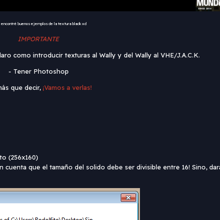
o encontré buenos ejemplos de la textura black xd
IMPORTANTE
ro como introducir texturas al Wally y del Wally al VHE/J.A.C.K.
- Tener Photoshop
más que decir,
¡Vamos a verlas!
to (256x160)
uenta que el tamaño del solido debe ser divisible entre 16! Sino, dar