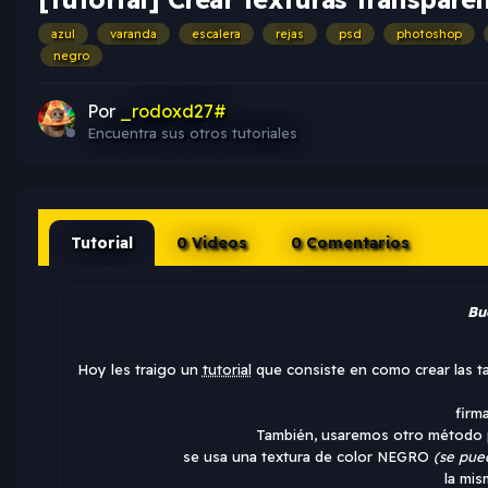
azul
varanda
escalera
rejas
psd
photoshop
negro
Por
_rodoxd27#
Encuentra sus otros tutoriales
Tutorial
0 Videos
0 Comentarios
Bu
Hoy les traigo un
tutorial
que consiste en como crear las ta
firma
También, usaremos otro método pa
se usa una textura de color NEGRO
(se pue
la mis