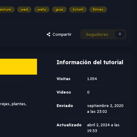
texture
wad
wally
guia
tutoril
firmas
Compartir
Seguidores
0
Información del tutorial
Visitas
1.054
Videos
0
jas, plantas,
Enviado
septiembre 2, 2020
a las 23:02
Actualizado
abril 2, 2024 a las
19:33