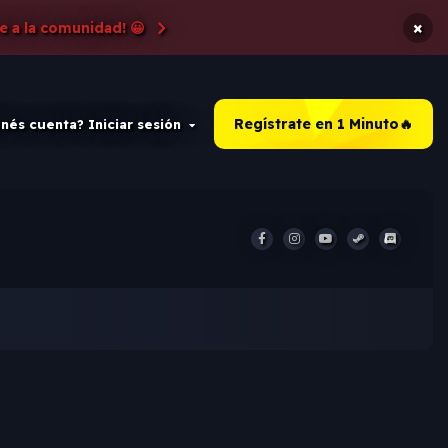
×
e a la comunidad! 😀
Regístrate en 1 Minuto🔥
nés cuenta? Iniciar sesión