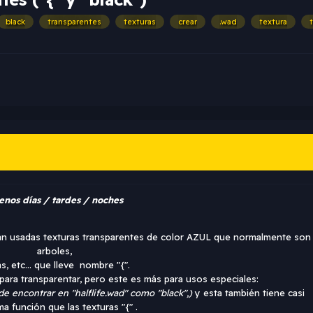
black
transparentes
texturas
crear
.wad
textura
enos días / tardes / noches
n usadas texturas transparentes de color AZUL que normalmente son re
arboles,
s, etc... que lleve nombre "{".
ra transparentar, pero este es más para usos especiales:
de encontrar en "halflife.wad" como "black",)
y esta también tiene casi
ma función que las texturas "{" .