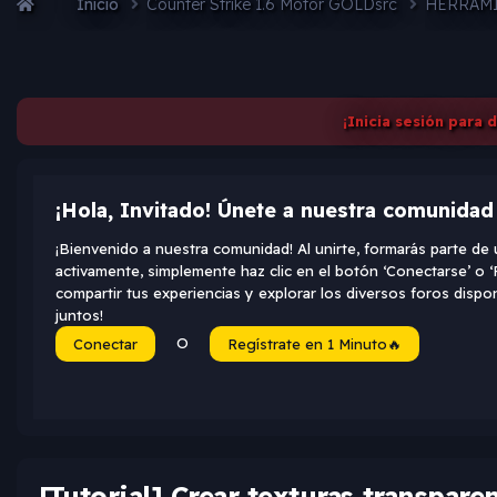
Inicio
Counter Strike 1.6 Motor GOLDsrc
HERRAMI
¡Inicia sesión para 
¡Hola, Invitado! Únete a nuestra comunidad
¡Bienvenido a nuestra comunidad! Al unirte, formarás parte d
activamente, simplemente haz clic en el botón ‘Conectarse’ o ‘
compartir tus experiencias y explorar los diversos foros disp
juntos!
O
Conectar
Regístrate en 1 Minuto🔥
[Tutorial] Crear texturas transparen