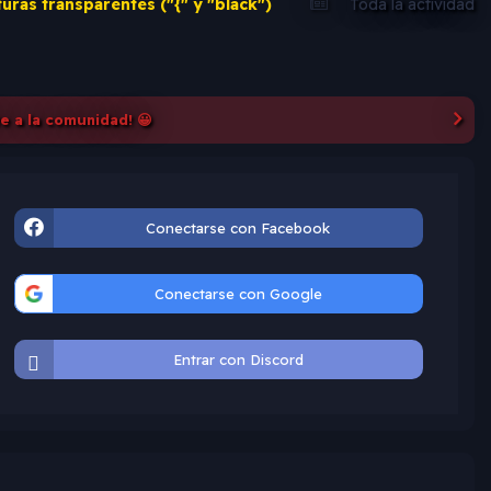
turas transparentes ("{" y "black")
Toda la actividad
te a la comunidad! 😀
Conectarse con Facebook
Conectarse con Google
Entrar con Discord