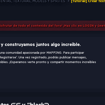
ENTAS, TEXTURAS, MODELS Y SPRITES
[Tutorial] Crear tex
disfrutar de todo el contenido del foro! ¡Haz clic en LOGIN y úne
 y construyamos juntos algo increíble.
e una comunidad apasionada por MAPPING. Para participar
Registrarse’. Una vez registrado, podrás publicar mensajes,
onibles. ¡Esperamos verte pronto y compartir momentos increíbles
tes ("{" y "black")