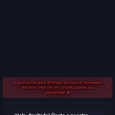
¡Inicia sesión para disfrutar de todo el contenido
del foro! ¡Haz clic en LOGIN y únete a la
comunidad! 😀