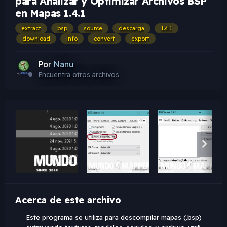
para Analizar y Optimizar Archivos BSP
en Mapas 1.4.1
extract
bsp
source
descarga
1.4.1
download
info
convert
export
Por
Nanu
Encuentra otros archivos
Acerca de este archivo
Este programa se utiliza para descompilar mapas (.bsp)