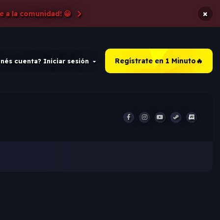
×
e a la comunidad! 😀
Regístrate en 1 Minuto🔥
nés cuenta? Iniciar sesión