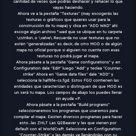
cantidad de veces que podrás deshacer y rehacer lo que
vayas haciendo.
Ahora ve a la pestaña "Texturas" (may escogerás las
texturas o gráficos que quieres usar para la
construcción de tu mapa) y clica en "ADD WAD" ahí
escoge algún archivo *.wad que se ubique en tu carpeta
\cstrike\ o \valve\ Recuerda no usar texturas que no
estén "generalizadas" es decir, de otro MOD o de algún
mapa no oficial porque si alguien no cuenta con esas
texturas no podrá jugar el mapa.
Ahora pásate a la pestaña "Game configurations" y en
Configuration dale "Edit" luego "Add" y teclea "Counter-
strike" Ahora en "Game data files" dale "ADD" y
selecciona la halflife-cs.fgd. Estos FGD contienen las
entidades que caracterizan o distinguen de que MOD es
un será tu mapa. Los campos de abajo los puedes llenar
sin ayuda =P.
Ahora pásate a la pestaña "Build programs"
seleccionaremos los programas que usaremos para
compilar el mapa. Existen diversos programas para hacer
esto...las ZHLT Las Q2Beaver y las que vienen por
default con el WorldCraft. Selecciona en Configuration
"Counter-Strike" y las demás ve llenándolas con su