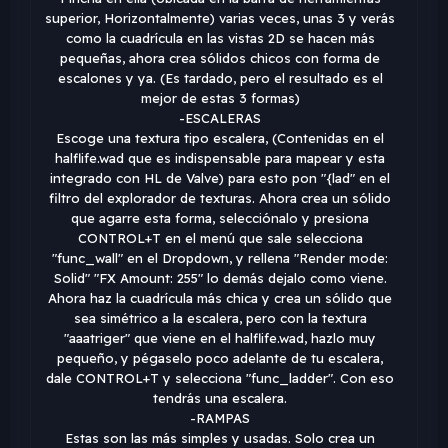
superior, Horizontalmente) varias veces, unas 3 y verás
como la cuadrícula en las vistas 2D se hacen más
pequeñas, ahora crea sólidos chicos con forma de
escalones y ya. (Es tardado, pero el resultado es el
mejor de estas 3 formas)
-ESCALERAS
Escoge una textura tipo escalera, (Contenidas en el
halflife.wad que es indispensable para mapear y esta
integrado con HL de Valve) para esto pon "{lad" en el
filtro del explorador de texturas. Ahora crea un sólido
que agarre esta forma, selecciónalo y presiona
CONTROL+T en el menú que sale selecciona
"func_wall" en el Dropdown, y rellena "Render mode:
Solid" "FX Amount: 255" lo demás dejalo como viene.
Ahora haz la cuadrícula más chica y crea un sólido que
sea simétrico a la escalera, pero con la textura
"aaatriger" que viene en el halflife.wad, hazlo muy
pequeño, y pégaselo poco adelante de tu escalera,
dale CONTROL+T y selecciona "func_ladder". Con eso
tendrás una escalera.
-RAMPAS
Estas son las más simples y usadas. Solo crea un