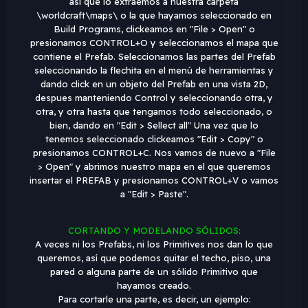
así que lo extraemos a nuestra carpeta
\worldcraft\maps\ o la que hayamos seleccionado en
Build Programs, clickeamos en "File > Open" o
presionamos CONTROL+O y seleccionamos el mapa que
contiene el Prefab. Seleccionamos las partes del Prefab
seleccionando la flechita en el menú de herramientas y
dando click en un objeto del Prefab en una vista 2D,
despues manteniendo Control y seleccionando otra, y
otra, y otra hasta que tengamos todo seleccionado, o
bien, dando en "Edit > Sellect all" Una vez que lo
tenemos seleccionado clickeamos "Edit > Copy" o
presionamos CONTROL+C. Nos vamos de nuevo a "File
> Open" y abrimos nuestro mapa en el que queremos
insertar el PREFAB y presionamos CONTROL+V o vamos
a "Edit > Paste".
CORTANDO Y MODELANDO SÓLIDOS:
A veces ni los Prefabs, ni los Primitives nos dan lo que
queremos, así que podemos quitar el techo, piso, una
pared o alguna parte de un sólido Primitivo que
hayamos creado.
Para cortarle una parte, es decir, un ejemplo: