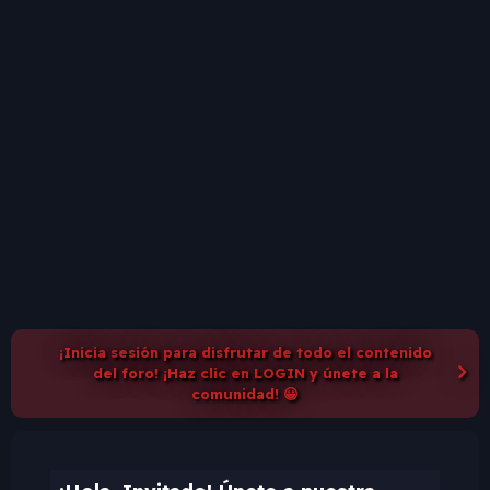
¡Inicia sesión para disfrutar de todo el contenido
del foro! ¡Haz clic en LOGIN y únete a la
comunidad! 😀