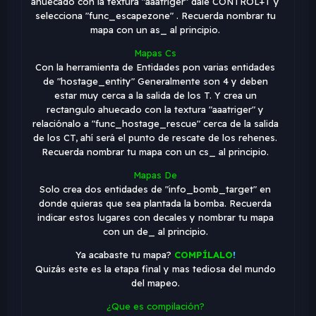
ahuecado con la textura "aaatriger" dale CONTROL+T y
selecciona "func_escapezone" . Recuerda nombrar tu
mapa con un as_ al principio.
Mapas Cs
Con la herramienta de Entidades pon varias entidades
de "hostage_entity" Generalmente son 4 y deben
estar muy cerca a la salida de los T. Y crea un
rectangulo ahuecado con la textura "aaatriger" y
relaciónalo a "func_hostage_rescue" cerca de la salida
de los CT, ahí será el punto de rescate de los rehenes.
Recuerda nombrar tu mapa con un cs_ al principio.
Mapas De
Solo crea dos entidades de "info_bomb_target" en
donde quieras que sea plantada la bomba. Recuerda
indicar estos lugares con decales y nombrar tu mapa
con un de_ al principio.
Ya acabaste tu mapa?
COMPÍLALO
!
Quizás este es la etapa final y mas tediosa del mundo
del mapeo.
¿Que es compilación?