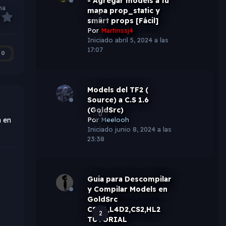
- Agregar models a tu
ma
mapa prop_static y
0
smart props [Fácil]
Por
Martinssj4
Iniciado
abril 5, 2024 a las
17:07
0
Models del TF2 (
Source) a C.S 1.6
(GoldSrc)
0
Por
Meelooh
n en
Iniciado
junio 8, 2024 a las
23:38
Guia para Descompilar
y Compilar Models en
GoldSrc
CS1.6,L4D2,CS2,HL2
2
TUTORIAL