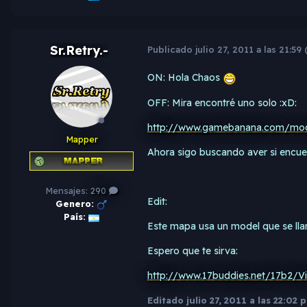
Sr.Retry.-
Publicado
julio 27, 2011 a las 21:59
ON: Hola Chaos
OFF: Mira encontré uno solo :xD:
http://www.gamebanana.com/mo
Mapper
Ahora sigo buscando aver si encu
Mensajes:
290
Edit:
Genero:
País:
Este mapa usa un model que se ll
Espero que te sirva:
http://www.17buddies.net/17b2/V
Editado
julio 27, 2011 a las 22:02
po