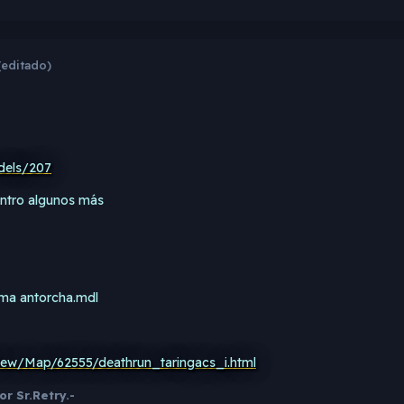
(editado)
dels/207
entro algunos más
ama antorcha.mdl
iew/Map/62555/deathrun_taringacs_i.html
r Sr.Retry.-