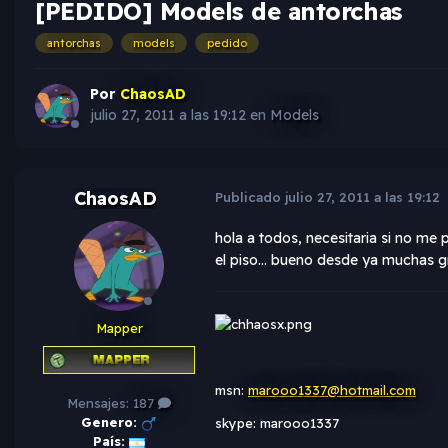
[PEDIDO] Models de antorchas
antorchas
models
pedido
Por
ChaosAD
julio 27, 2011 a las 19:12
en
Models
ChaosAD
Publicado
julio 27, 2011 a las 19:12
hola a todos, necesitaria si no me
el piso... bueno desde ya muchas g
Mapper
msn:
marooo1337@hotmail.com
Mensajes:
187
Genero:
skype: marooo1337
País: