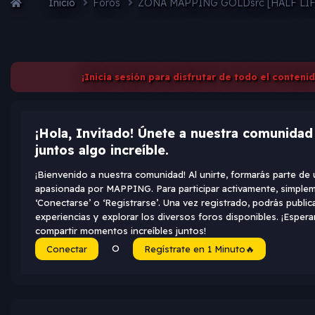
Inicio
Foros
ZONA MAPPING GOLDsrc [HALF LI
¡Inicia sesión para disfrutar de todo el conteni
¡Hola, Invitado! Únete a nuestra comunida
juntos algo increíble.
¡Bienvenido a nuestra comunidad! Al unirte, formarás parte d
apasionada por MAPPING. Para participar activamente, simplem
‘Conectarse’ o ‘Registrarse’. Una vez registrado, podrás public
experiencias y explorar los diversos foros disponibles. ¡Espe
compartir momentos increíbles juntos!
O
Conectar
Regístrate en 1 Minuto🔥