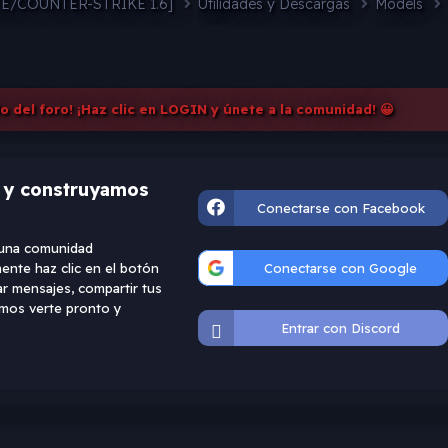
FE/COUNTER-STRIKE 1.6]
Utilidades y Descargas
Models
do del foro! ¡Haz clic en LOGIN y únete a la comunidad! 😀
d y construyamos
Conectarse con Facebook
e una comunidad
ente haz clic en el botón
Conectarse con Google
ar mensajes, compartir tus
ramos verte pronto y
Entrar con Discord