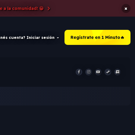
×
e a la comunidad! 😀
Regístrate en 1 Minuto🔥
nés cuenta? Iniciar sesión