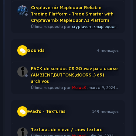
Cryptavernix Maplequor Reliable
Trading Platform - Trade Smarter with
Cryptavernix Maplequor AI Platform
Última respuesta por
cryptavernixmaplequor
,
junio 5, 2
Sounds
4 mensajes
PACK de sonidos CS:GO .wav para usarse
(AMBIENT,BUTTONS,dOORS...) 651
archivos
Última respuesta por
MulocK
,
marzo 9, 2024 a las 02:17
Wad's - Texturas
149 mensajes
Texturas de nieve / snow texture
Última respuesta por
MulocK
,
julio 26, 2024 a las 20:28