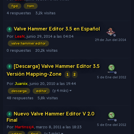
fgd
tom
4
respuestas
3,2k
visitas
Valve Hammer Editor 3.5 en Español
Por
LeaN
,
junio 29, 2014 a las 04:04
valve hammer editor
0
respuestas
20,2k
visitas
[Descarga] Valve Hammer Editor 3.5
Versión Mapping-Zone
1
2
Por
Juaniix
,
junio 20, 2010 a las 19:44
(y 4 más)
descarga
editor
48
respuestas
5,8k
visitas
Nuevo Valve Hammer Editor V 2.0
Final
Por
Martinssj4
,
marzo 8, 2011 a las 18:23
(y 3 más)