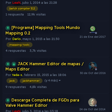
Por
LeaN
,
julio 1, 2014 a las 21:28
batch compiler 312
1
respuesta
12,9k
visitas
[Programa] Mapping Tools Mundo
Mapping 0.2
Por
Darío
,
mayo 1, 2015 a las 21:30
mapping tools
4
respuestas
3,7k
visitas
JACK Hammer Editor de mapas /
Maps Editor
Por
tada-s
,
febrero 15, 2015 a las 18:06
(y 4 más)
jack
jackhammer
9
respuestas
4,8k
visitas
Descarga Completa de FGDs para
Valve Hammer Editor
Por
LeaN
,
julio 3, 2014 a las 03:18