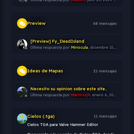
Preview
68 mensajes
[Preview] Fy_DeadIsland
Última respuesta por
Miniscula
,
diciembre 15, 2011 a las 23:33
Ideas de Mapas
21 mensajes
Necesito su opinion sobre este site..
Última respuesta por
Martinssj4
,
enero 6, 2012 a las 22:36
Cielos (.tga)
11 mensajes
Cielos TGA para Valve Hammer Editor