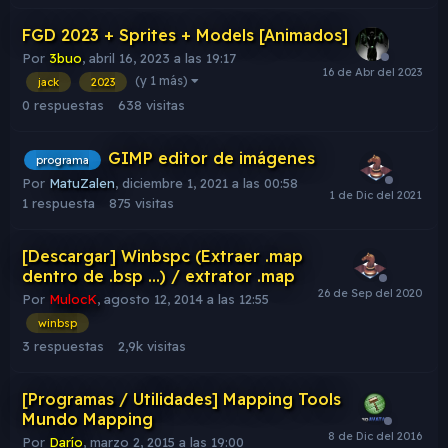
FGD 2023 + Sprites + Models [Animados]
Por
3buo
,
abril 16, 2023 a las 19:17
(y 1 más)
jack
2023
0
respuestas
638
visitas
GIMP editor de imágenes
programa
Por
MatuZalen
,
diciembre 1, 2021 a las 00:58
1
respuesta
875
visitas
[Descargar] Winbspc (Extraer .map
dentro de .bsp ...) / extrator .map
Por
MulocK
,
agosto 12, 2014 a las 12:55
winbsp
3
respuestas
2,9k
visitas
[Programas / Utilidades] Mapping Tools
Mundo Mapping
Por
Darío
,
marzo 2, 2015 a las 19:00