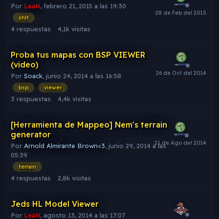
Por
LeaN
,
febrero 21, 2015 a las 19:30
shlt
4
respuestas
4,1k
visitas
Proba tus mapas con BSP VIEWER
(video)
Por
Soack
,
junio 24, 2014 a las 16:58
bsp
viewer
3
respuestas
4,4k
visitas
[Herramienta de Mappeo] Nem's terrain
generator
Por
Arnold Almirante Brown<3
,
junio 29, 2014 a las
05:39
terrain
4
respuestas
2,8k
visitas
Jeds HL Model Viewer
Por
LeaN
,
agosto 13, 2014 a las 17:07