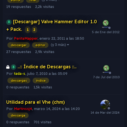
editor
final
19
respuestas
2,2k
visitas
[Descargar] Valve Hammer Editor 1.0
+ Pack.
1
2
Por
PeritaMapper
,
enero 22, 2011 a las 18:50
(y 3 más)
descargar
editor
27
respuestas
2,9k
visitas
..:: Índice de Descargas ::..
Por
tada-s
,
julio 7, 2010 a las 05:09
descargas
indice
0
respuestas
1,5k
visitas
Utilidad para el Vhe (chm)
Por
Martinssj4
,
marzo 14, 2024 a las 14:20
descarga
0
respuestas
701
visitas