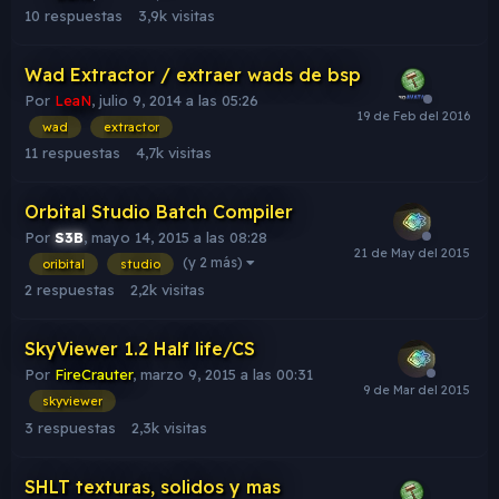
10
respuestas
3,9k
visitas
Wad Extractor / extraer wads de bsp
Por
LeaN
,
julio 9, 2014 a las 05:26
wad
extractor
11
respuestas
4,7k
visitas
Orbital Studio Batch Compiler
Por
S3B
,
mayo 14, 2015 a las 08:28
(y 2 más)
oribital
studio
2
respuestas
2,2k
visitas
SkyViewer 1.2 Half life/CS
Por
FireCrauter
,
marzo 9, 2015 a las 00:31
skyviewer
3
respuestas
2,3k
visitas
SHLT texturas, solidos y mas