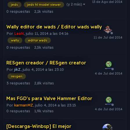
(y 2 más)
jeds
jeds hl model viewer
0
respuestas
2,1k
visitas
Wally editor de wads / Editor wads wally
Por
LeaN
,
julio 11, 2014 a las 04:16
wally
editor wads
0
respuestas
2,5k
visitas
RESgen creador / RESgen creator
Por
jikZ
,
julio 4, 2014 a las 23:10
resgen
3
respuestas
2,8k
visitas
Mas FGD's para Valve Hammer Editor
Por
karmanMZ
,
julio 4, 2014 a las 23:15
0
respuestas
1,9k
visitas
[Descarga-Winbsp] El mejor