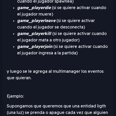
cuando el jugador spawnea)
game_playerdie
(si se quiere activar cuando
el jugador muere)
game_playerleave
(si se quiere activar
cuando el jugador se desconecta)
game_playerkill
(si se quiere activar cuando
el jugador mata a otro jugador)
game_playerjoin
(si se quiere activar cuando
el jugador ingresa a la partida)
y luego se le agrega al multimanager los eventos
que quieran.
Ejemplo:
Supongamos que queremos que una entidad ligth
(una luz) se prenda o apague cada vez que alguien