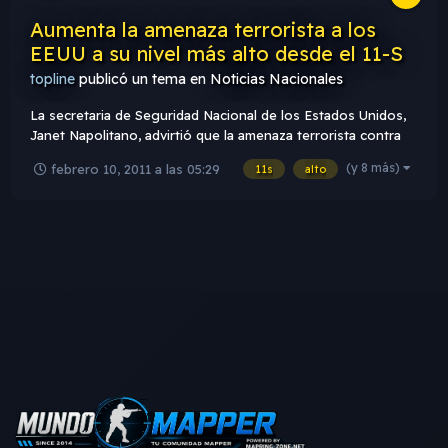
Aumenta la amenaza terrorista a los
EEUU a su nivel más alto desde el 11-S
topline
publicó un tema en
Noticias Nacionales
La secretaria de Seguridad Nacional de los Estados Unidos,
Janet Napolitano, advirtió que la amenaza terrorista contra
su país está "en su estado más pronunciado" desde los
(y 8 más)
febrero 10, 2011 a las 05:29
11s
alto
ataques del 11 de septiembre de 2001 Además de las
amenazas de Al Qaeda, la agrupación militante que estuvo
detrá...