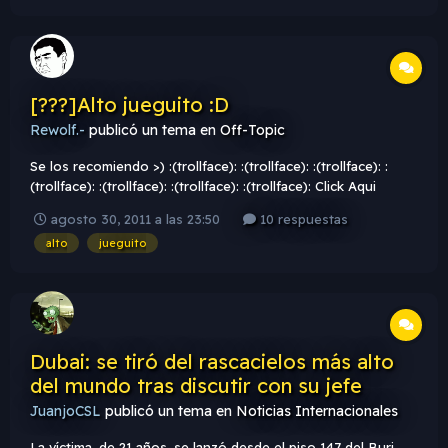
[???]Alto jueguito :D
Rewolf.-
publicó un tema en
Off-Topic
Se los recomiendo >) :(trollface): :(trollface): :(trollface): :
(trollface): :(trollface): :(trollface): :(trollface): Click Aqui
Porfavor Saludos :fuckyeah::fuckyeah:
agosto 30, 2011 a las 23:50
10 respuestas
alto
jueguito
Dubai: se tiró del rascacielos más alto
del mundo tras discutir con su jefe
JuanjoCSL
publicó un tema en
Noticias Internacionales
La víctima, de 21 años, se lanzó desde el piso 147 del Burj