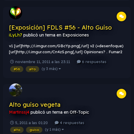
[Exposición] FDLS #56 - Alto Guiso
iLyLh7
publicó un tema en
Exposiciones
v1 [url]http://i.imgur.com/GBcYp.png[/url] v2 (+desenfoque)
[url]http://i.imgur.com/Cn4zS.png[/url] Opiniones? . Fumar2
noviembre 11, 2011 a las 23:11
6 respuestas
(y 3 más)
#56
alto
Alto guiso vegeta
Martinssj4
publicó un tema en
Off-Topic
5, 2011 a las 01:20
4 respuestas
(y 1 más)
alto
guiso