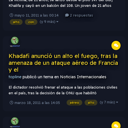
Khalifa y cayó en un balcón del 108. Un joven de 21 años
murió tras lanzarse de un piso 147 del Burj Khalifa, el
mayo 11, 2011 a las 00:14
2 respuestas
rascacielos más alto del mundo que se encuentra en Dubai y
(y 9 más)
alto
con
que cuenta con 828 metros de altura y 160 plantas. Según...
Khadafi anunció un alto el fuego, tras la
amenaza de un ataque aéreo de Francia
y el
topline
publicó un tema en
Noticias Internacionales
El dictador resolvió frenar el ataque a las poblaciones civiles
en el país, tras la decisión de la ONU que habilitó
intervenciones militares para frenar la masacre del pueblo
(y 7 más)
marzo 18, 2011 a las 14:05
aéreo
alto
libio El dictador libio Muammar Khadafi resolvió frenar el
ataque a las poblaciones civiles en el país, tras la...