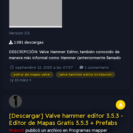
Version 3.5
1.081 descargas
DESCRIPCIÓN: Valve Hammer Editor, también conocido de
manera más informal como Hammer (anteriormente llamado
Worldcraft), es la herramienta oficial de creación de mapas
septiembre 12, 2020 a las 07:07
1 comentario
para los motores de Valve: GoldSrc, Source y Source 21. Se
editor de mapas valve
valve hammer editor instalacion
incluye en todos los juegos creados con el motor Sour...
(y 10 más)
[Descargar] Valve hammer editor 3.5.3 -
Editor de Mapas Gratis 3.5.3 + Prefabs
MulocK
publicó un archivo en
Programas mapper