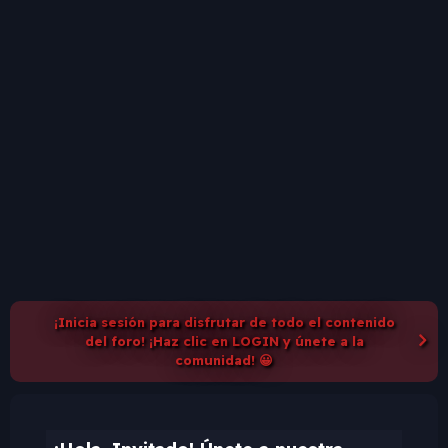
¡Inicia sesión para disfrutar de todo el contenido
del foro! ¡Haz clic en LOGIN y únete a la
comunidad! 😀