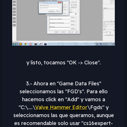
y listo, tocamos "OK -> Close".
3.- Ahora en "Game Data Files"
seleccionamos las "FGD's". Para ello
hacemos click en "Add" y vamos a
"C:\....\
Valve Hammer Editor
\Fgds" y
seleccionamos las que queramos, aunque
es recomendable solo usar "cs16expert-