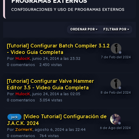
PROGRAMAS EXTERNOS
CONFIGURACIONES Y USO DE PROGRAMAS EXTERNOS
ORDENAR POR
FILTRAR POR
[Tutorial] Configurar Batch Compiler 3.1.2
- Video Guia Completa
Por
MulocK
,
junio 24, 2014 a las 23:32
0
comentarios
2.450
vistas
[Tutorial] Configurar Valve Hammer
Editor 3.5 - Video Guia Completa
Por
MulocK
,
junio 24, 2014 a las 02:05
0
comentarios
3.054
vistas
[Video Tutorial] Configuración de
jack
J.A.C.K. 2024
Por
ZorHerK
,
agosto 6, 2024 a las 22:44
0
comentarios
764
vistas