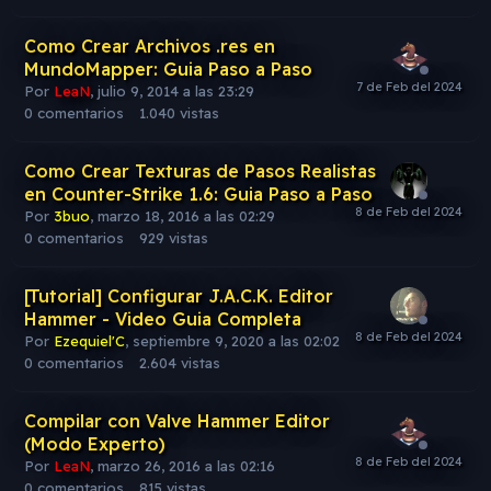
Como Crear Archivos .res en
MundoMapper: Guia Paso a Paso
Por
LeaN
,
julio 9, 2014 a las 23:29
0
comentarios
1.040
vistas
Como Crear Texturas de Pasos Realistas
en Counter-Strike 1.6: Guia Paso a Paso
Por
3buo
,
marzo 18, 2016 a las 02:29
0
comentarios
929
vistas
[Tutorial] Configurar J.A.C.K. Editor
Hammer - Video Guia Completa
Por
Ezequiel'C
,
septiembre 9, 2020 a las 02:02
0
comentarios
2.604
vistas
Compilar con Valve Hammer Editor
(Modo Experto)
Por
LeaN
,
marzo 26, 2016 a las 02:16
0
comentarios
815
vistas