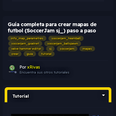
Guía completa para crear mapas de
futbol (SoccerJam sj_) paso a paso
info_map_parametres
soccerjam_teamball
soccerjam_goalnet
soccerjam_ballspawn
valve hammer editor
sj
soccerjam
mapas
crear
guia
tutorial
Por
xRivas
Encuentra sus otros tutoriales
Tutorial