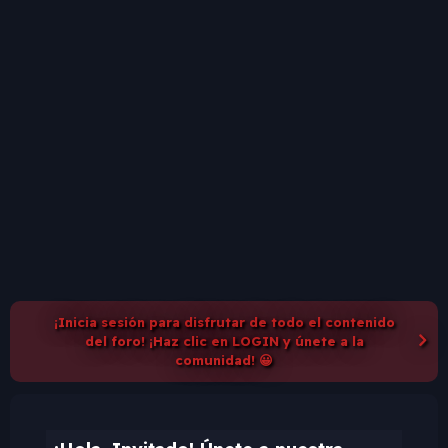
¡Inicia sesión para disfrutar de todo el contenido
del foro! ¡Haz clic en LOGIN y únete a la
comunidad! 😀