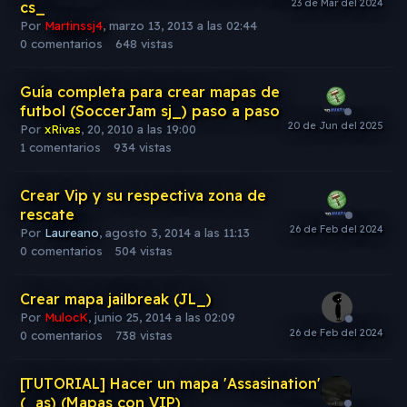
cs_
Por
Martinssj4
,
marzo 13, 2013 a las 02:44
0
comentarios
648
vistas
Guía completa para crear mapas de
futbol (SoccerJam sj_) paso a paso
Por
xRivas
,
20, 2010 a las 19:00
1
comentarios
934
vistas
Crear Vip y su respectiva zona de
rescate
Por
Laureano
,
agosto 3, 2014 a las 11:13
0
comentarios
504
vistas
Crear mapa jailbreak (JL_)
Por
MulocK
,
junio 25, 2014 a las 02:09
0
comentarios
738
vistas
[TUTORIAL] Hacer un mapa 'Assasination'
(_as) (Mapas con VIP)