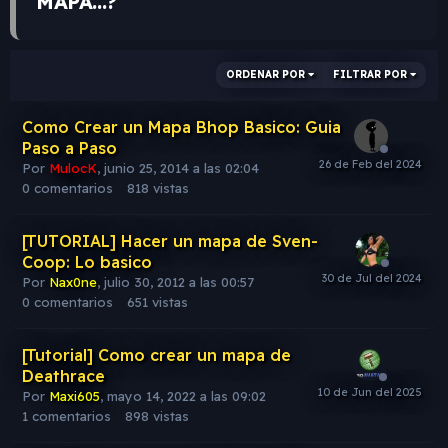
MAPA...?
ORDENAR POR
FILTRAR POR
Como Crear un Mapa Bhop Basico: Guia
Paso a Paso
Por
MulocK
,
junio 25, 2014 a las 02:04
0
comentarios
818
vistas
[TUTORIAL] Hacer un mapa de Sven-
Coop: Lo basico
Por
Nax0ne
,
julio 30, 2012 a las 00:57
0
comentarios
651
vistas
[Tutorial] Como crear un mapa de
Deathrace
Por
Maxi605
,
mayo 14, 2022 a las 09:02
1
comentarios
898
vistas