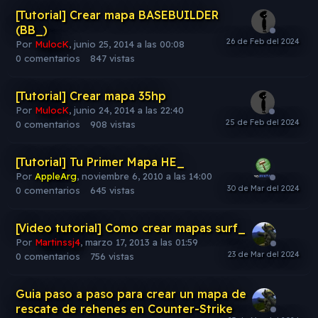
[Tutorial] Crear mapa BASEBUILDER
(BB_)
Por
MulocK
,
junio 25, 2014 a las 00:08
0
comentarios
847
vistas
[Tutorial] Crear mapa 35hp
Por
MulocK
,
junio 24, 2014 a las 22:40
0
comentarios
908
vistas
[Tutorial] Tu Primer Mapa HE_
Por
AppleArg
,
noviembre 6, 2010 a las 14:00
0
comentarios
645
vistas
[Video tutorial] Como crear mapas surf_
Por
Martinssj4
,
marzo 17, 2013 a las 01:59
0
comentarios
756
vistas
Guia paso a paso para crear un mapa de
rescate de rehenes en Counter-Strike