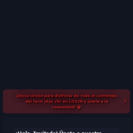
¡Inicia sesión para disfrutar de todo el contenido
del foro! ¡Haz clic en LOGIN y únete a la
comunidad! 😀