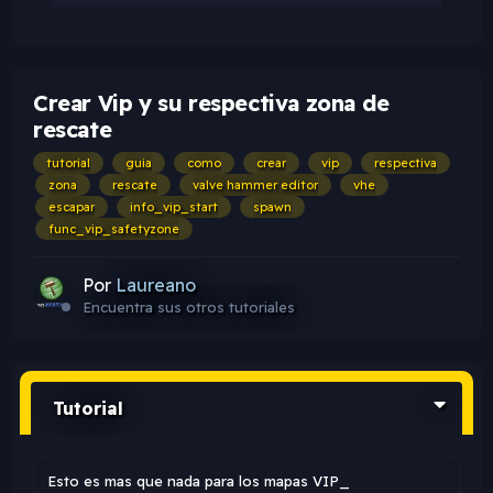
Crear Vip y su respectiva zona de
rescate
tutorial
guia
como
crear
vip
respectiva
zona
rescate
valve hammer editor
vhe
escapar
info_vip_start
spawn
func_vip_safetyzone
Por
Laureano
Encuentra sus otros tutoriales
Tutorial
Esto es mas que nada para los mapas VIP_