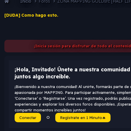
Inicio
Foros
ZONA MAPPING GOLDsrc [HALF LI
[DUDA] Como hago esto.
¡Inicia sesión para disfrutar de todo el conteni
¡Hola, Invitado! Únete a nuestra comunida
juntos algo increíble.
¡Bienvenido a nuestra comunidad! Al unirte, formarás parte d
apasionada por MAPPING. Para participar activamente, simplem
‘Conectarse’ o ‘Registrarse’. Una vez registrado, podrás public
experiencias y explorar los diversos foros disponibles. ¡Espe
compartir momentos increíbles juntos!
O
Conectar
Regístrate en 1 Minuto🔥