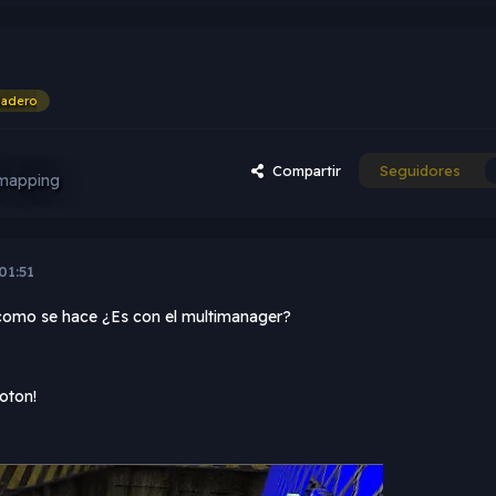
dadero
Compartir
Seguidores
mapping
01:51
er como se hace ¿Es con el multimanager?
oton!