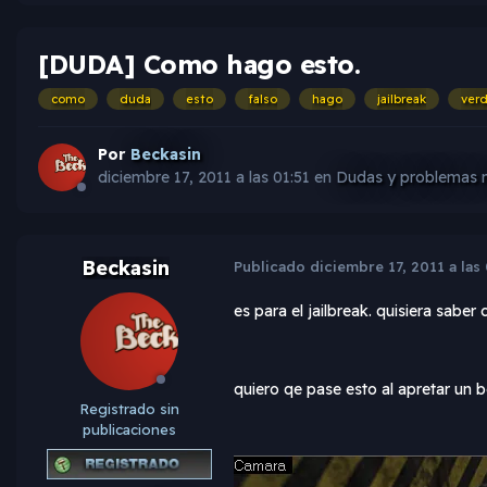
[DUDA] Como hago esto.
como
duda
esto
falso
hago
jailbreak
ver
Por
Beckasin
diciembre 17, 2011 a las 01:51
en
Dudas y problemas 
Beckasin
Publicado
diciembre 17, 2011 a las 
es para el jailbreak. quisiera sab
quiero qe pase esto al apretar un b
Registrado sin
publicaciones