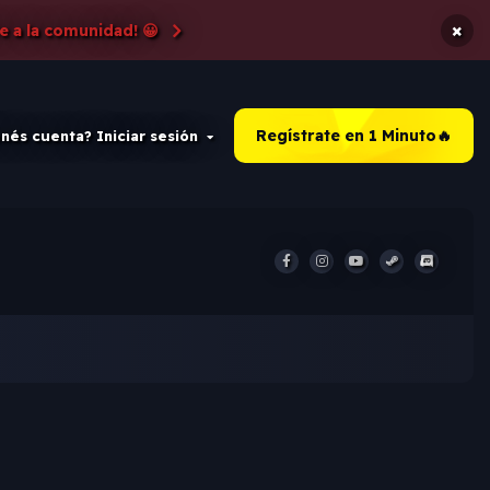
×
e a la comunidad! 😀
Regístrate en 1 Minuto🔥
nés cuenta? Iniciar sesión