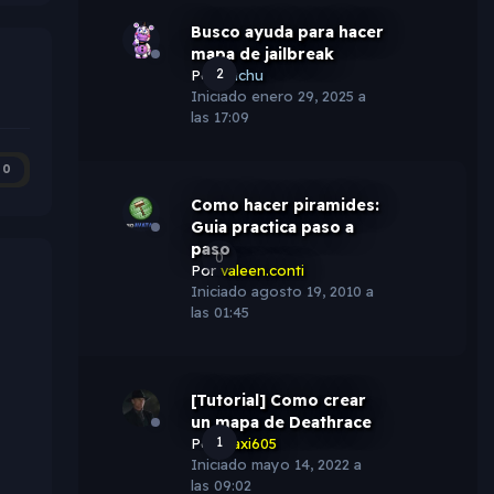
Busco ayuda para hacer
mapa de jailbreak
2
Por
puchu
Iniciado
enero 29, 2025 a
las 17:09
0
Como hacer piramides:
Guia practica paso a
paso
0
Por
valeen.conti
Iniciado
agosto 19, 2010 a
las 01:45
[Tutorial] Como crear
un mapa de Deathrace
1
Por
Maxi605
Iniciado
mayo 14, 2022 a
las 09:02