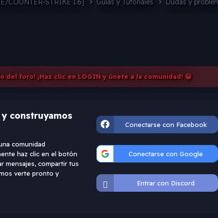
FE/COUNTER-STRIKE 1.6]
Guias y Tutoriales
Dudas y probl
do del foro! ¡Haz clic en LOGIN y únete a la comunidad! 😀
d y construyamos
Conectarse con Facebook
e una comunidad
ente haz clic en el botón
Conectarse con Google
ar mensajes, compartir tus
ramos verte pronto y
Entrar con Discord