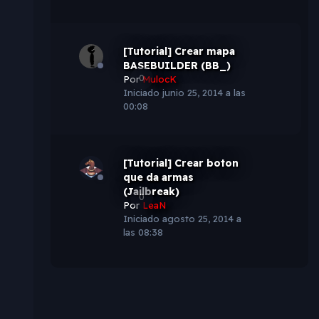
[Tutorial] Crear mapa
BASEBUILDER (BB_)
0
Por
MulocK
Iniciado
junio 25, 2014 a las
00:08
[Tutorial] Crear boton
que da armas
(Jailbreak)
0
Por
LeaN
Iniciado
agosto 25, 2014 a
las 08:38