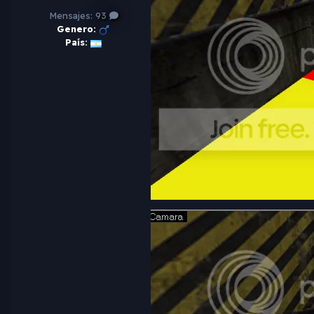
Mensajes:
93
Genero:
País: