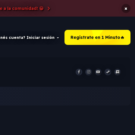
×
e a la comunidad! 😀
Regístrate en 1 Minuto🔥
nés cuenta? Iniciar sesión