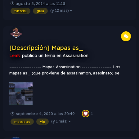
agosto 3, 2014 a las 11:13
(Seleccionamos el "Spawn" y damos alt+enter) es el yaw
(y 12 más)
tutorial
guia
(Esto sirve para señalar hacia adonde va a estar mira...
[Descripción] Mapas as_
LeaN
publicó un tema en
Assasination
----------------- Mapas Assasination ---------------- Los
mapas as_ (que proviene de assasination, asesinato) se
centran en un jugador especifico que sera el VIP. El mismo
debe ser escoltado y protegido por los anti-terroristas
hasta la zona de escape, mientras que los...
septiembre 4, 2020 a las 20:49
1
(y 1 más)
mapas as
vip