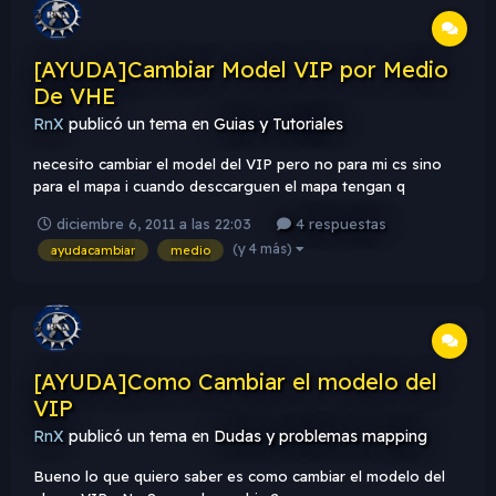
[AYUDA]Cambiar Model VIP por Medio
De VHE
RnX
publicó un tema en
Guias y Tutoriales
necesito cambiar el model del VIP pero no para mi cs sino
para el mapa i cuando desccarguen el mapa tengan q
descargar el model del VIP y asi q todos lo vean online...
diciembre 6, 2011 a las 22:03
4 respuestas
(y 4 más)
ayudacambiar
medio
[AYUDA]Como Cambiar el modelo del
VIP
RnX
publicó un tema en
Dudas y problemas mapping
Bueno lo que quiero saber es como cambiar el modelo del