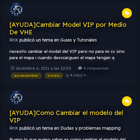
[AYUDA]Cambiar Model VIP por Medio
De VHE
RnX
publicó un tema en
Guias y Tutoriales
necesito cambiar el model del VIP pero no para mi cs sino
para el mapa i cuando desccarguen el mapa tengan q
descargar el model del VIP y asi q todos lo vean online...
diciembre 6, 2011 a las 22:03
4 respuestas
(y 4 más)
ayudacambiar
medio
[AYUDA]Como Cambiar el modelo del
VIP
RnX
publicó un tema en
Dudas y problemas mapping
Bueno lo que quiero saber es como cambiar el modelo del