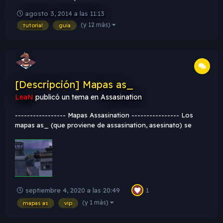
entidad "info_vip_start". Lo único que hay para configurar
agosto 3, 2014 a las 11:13
(Seleccionamos el "Spawn" y damos alt+enter) es el yaw
(y 12 más)
tutorial
guia
(Esto sirve para señalar hacia adonde va a estar mira...
[Descripción] Mapas as_
LeaN
publicó un tema en
Assasination
----------------- Mapas Assasination ---------------- Los
mapas as_ (que proviene de assasination, asesinato) se
centran en un jugador especifico que sera el VIP. El mismo
debe ser escoltado y protegido por los anti-terroristas
hasta la zona de escape, mientras que los...
septiembre 4, 2020 a las 20:49
1
(y 1 más)
mapas as
vip