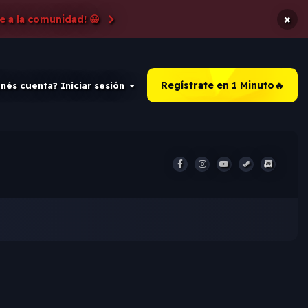
×
e a la comunidad! 😀
Regístrate en 1 Minuto🔥
nés cuenta? Iniciar sesión