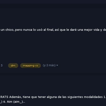
 chico, pero nunca lo usó al final, así que le daré una mejor vida y
(y 2 más)
3
dm
mapping cs
ATS Además, tiene que tener alguna de las siguientes modalidades 1
 6. Aim (aim_)...